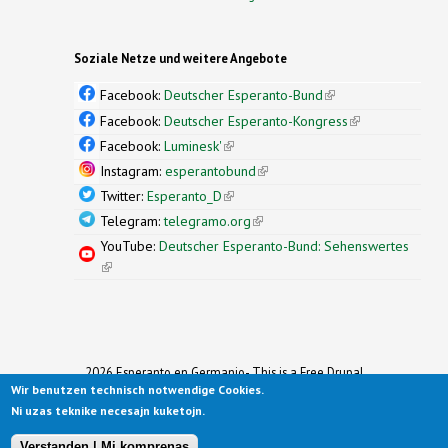
Soziale Netze und weitere Angebote
Facebook:
Deutscher Esperanto-Bund
(link is
external)
Facebook:
Deutscher Esperanto-Kongress
(link is
external)
Facebook:
Luminesk'
(link is external)
Instagram:
esperantobund
(link is external)
Twitter:
Esperanto_D
(link is external)
Telegram:
telegramo.org
(link is external)
YouTube:
Deutscher Esperanto-Bund: Sehenswertes
(link is external)
2026 Esperanto en Germanio- This is a Free Drupal
Wir benutzen technisch notwendige Cookies.
Theme
Ported to Drupal for the Open Source Community by
Ni uzas teknike necesajn kuketojn.
Drupalizing
(link is external)
, a Project of
More than (just) Themes
(link is
.
Original design by
Simple Themes
.
(link is
external)
Verstanden | Mi komprenas