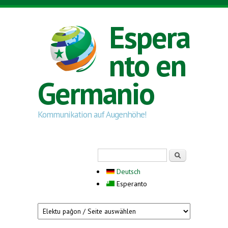
Skip to main content
Espera
nto en
Germanio
Kommunikation auf Augenhöhe!
Search form
Serĉi
Deutsch
Esperanto