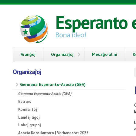
Skip to main content
Esperanto 
Bona ideo!
Aranĝoj
Organizaĵoj
Mesaĝo al ni
K
Organizaĵoj
Germana Esperanto-Asocio (GEA)
Germana Esperanto-Asocio (GEA)
Estraro
G
Komisiitoj
k
Landaj ligoj
Lokaj grupoj
a
Asocia Konsilantaro | Verbandsrat 2025