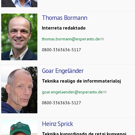
Thomas Bormann
Interreta redaktado
thomas.bormann@esperanto.de
(link sends e-mail)
0800-3363636-5117
Goar Engeländer
Teknika realigo de informmaterialoj
goar.engelaender@esperanto.de
(link sends e-mail
0800-3363636-5127
Heinz Sprick
Teknika kunordigado de retaj kunvenoj