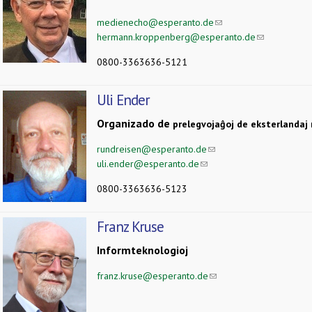
medienecho@esperanto.de
(link sends e-mail)
hermann.kroppenberg@esperanto.de
(link sends e-
0800-3363636-5121
Uli Ender
Organizado de
prelegvojaĝoj de eksterlandaj 
rundreisen@esperanto.de
(link sends e-mail)
uli.ender@esperanto.de
(link sends e-mail)
0800-3363636-5123
Franz Kruse
Informteknologioj
franz.kruse@esperanto.de
(link sends e-mail)