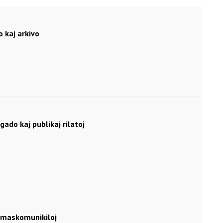
 kaj arkivo
do kaj publikaj rilatoj
il)
amaskomunikiloj