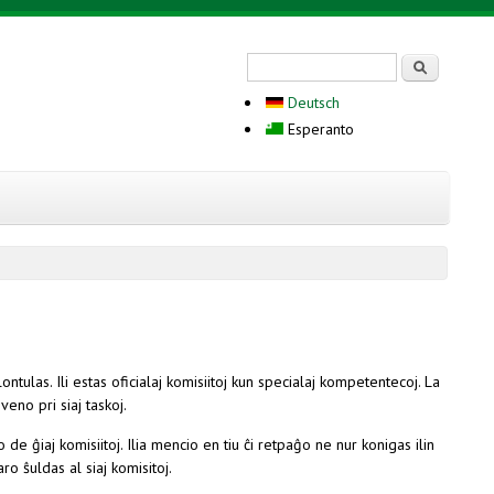
Search form
Serĉi
Deutsch
Esperanto
tulas. Ili estas oficialaj komisiitoj kun specialaj kompetentecoj. La
eno pri siaj taskoj.
ĝiaj komisiitoj. Ilia mencio en tiu ĉi retpaĝo ne nur konigas ilin
o ŝuldas al siaj komisitoj.