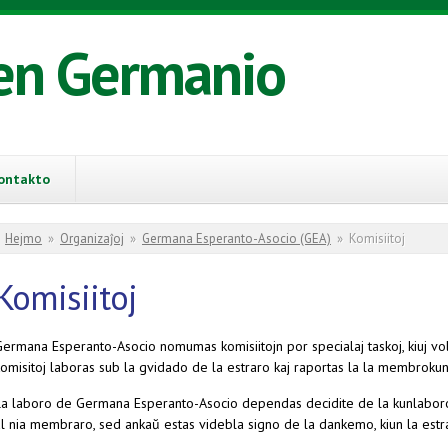
en Germanio
ontakto
You are here
Hejmo
»
Organizaĵoj
»
Germana Esperanto-Asocio (GEA)
»
Komisiitoj
Komisiitoj
ermana Esperanto-Asocio nomumas komisiitojn por specialaj taskoj, kiuj volon
omisitoj laboras sub la gvidado de la estraro kaj raportas la la membrokunv
La laboro de Germana Esperanto-Asocio dependas decidite de la kunlaboro de 
l nia membraro, sed ankaŭ estas videbla signo de la dankemo, kiun la estrar