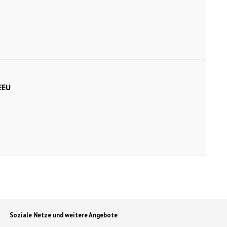
il)
EEU
Soziale Netze und weitere Angebote