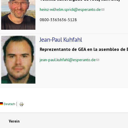
heinz-wilhelm.sprick@esperanto.de
(link sends e-ma
0800-3363636-5128
Jean-Paul Kuhfahl
Reprezentanto de GEA en la asembleo de 
jean-paul.kuhfahl@esperanto.de
(link sends e-mail)
Deutsch
Verein