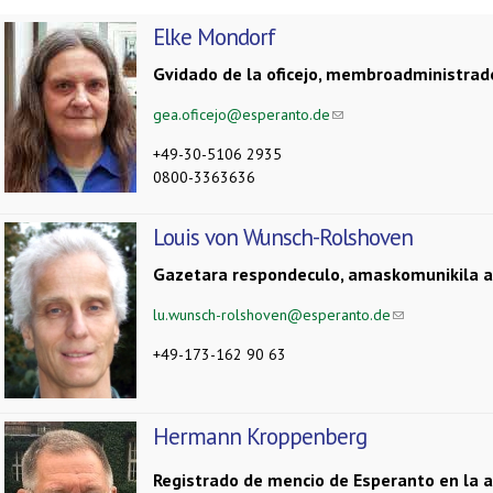
Elke Mondorf
Gvidado de la oficejo, membroadministrado
gea.oficejo@esperanto.de
(link sends e-mail)
+49-30-5106 2935
0800-3363636
Louis von Wunsch-Rolshoven
Gazetara respondeculo, amaskomunikila aga
lu.wunsch-rolshoven@esperanto.de
(link sends e-ma
+49-173-162 90 63
Hermann Kroppenberg
Registrado de mencio de Esperanto en la 