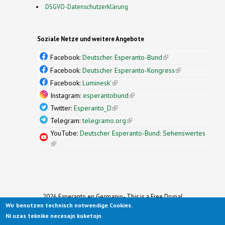
DSGVO-Datenschutzerklärung
Soziale Netze und weitere Angebote
Facebook:
Deutscher Esperanto-Bund
(link is
external)
Facebook:
Deutscher Esperanto-Kongress
(link is
external)
Facebook:
Luminesk'
(link is external)
Instagram:
esperantobund
(link is external)
Twitter:
Esperanto_D
(link is external)
Telegram:
telegramo.org
(link is external)
YouTube:
Deutscher Esperanto-Bund: Sehenswertes
(link is external)
2026 Esperanto en Germanio- This is a Free Drupal
Wir benutzen technisch notwendige Cookies.
Theme
Ported to Drupal for the Open Source Community by
Ni uzas teknike necesajn kuketojn.
Drupalizing
(link is external)
, a Project of
More than (just) Themes
(link is
.