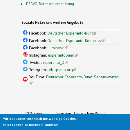
DSGVO-Datenschutzerklärung
Soziale Netze und weitere Angebote
Facebook:
Deutscher Esperanto-Bund
(link is
external)
Facebook:
Deutscher Esperanto-Kongress
(link is
external)
Facebook:
Luminesk'
(link is external)
Instagram:
esperantobund
(link is external)
Twitter:
Esperanto_D
(link is external)
Telegram:
telegramo.org
(link is external)
YouTube:
Deutscher Esperanto-Bund: Sehenswertes
(link is external)
2026 Esperanto en Germanio- This is a Free Drupal
Wir benutzen technisch notwendige Cookies.
Theme
Ported to Drupal for the Open Source Community by
Ni uzas teknike necesajn kuketojn.
Drupalizing
(link is external)
, a Project of
More than (just) Themes
(link is
.