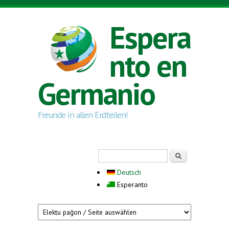
Skip to main content
Espera
nto en
Germanio
Freunde in allen Erdteilen!
Search form
Serĉi
Deutsch
Esperanto