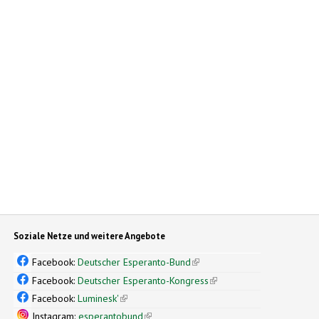
Soziale Netze und weitere Angebote
Facebook:
Deutscher Esperanto-Bund
(link is external)
Facebook:
Deutscher Esperanto-Kongress
(link is external)
Facebook:
Luminesk'
(link is external)
Instagram:
esperantobund
(link is external)