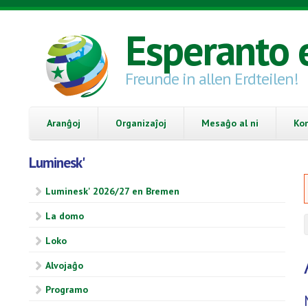
Skip to main content
Esperanto 
Freunde in allen Erdteilen!
Aranĝoj
Organizaĵoj
Mesaĝo al ni
Ko
Luminesk'
Luminesk' 2026/27 en Bremen
La domo
Loko
Alvojaĝo
Programo