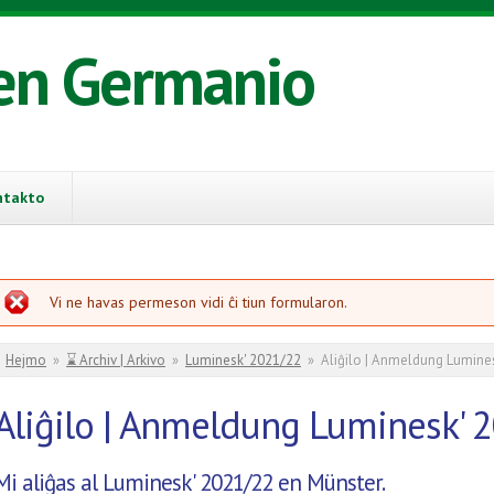
en Germanio
ntakto
erarmesaĝo
Vi ne havas permeson vidi ĉi tiun formularon.
You are here
Hejmo
»
⌛ Archiv | Arkivo
»
Luminesk' 2021/22
»
Aliĝilo | Anmeldung Lumine
Aliĝilo | Anmeldung Luminesk' 
Mi aliĝas al Luminesk' 2021/22 en Münster.