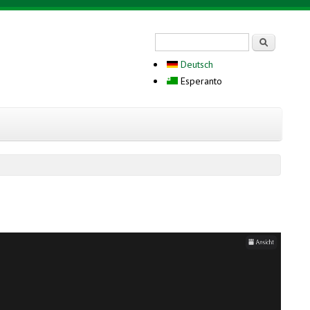
Search form
Serĉi
Deutsch
Esperanto