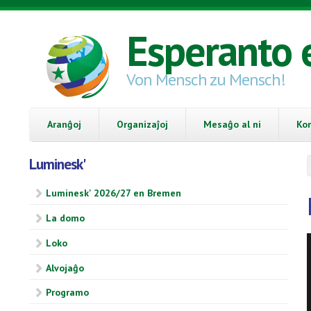
Skip to main content
Esperanto 
Von Mensch zu Mensch!
Aranĝoj
Organizaĵoj
Mesaĝo al ni
Ko
Luminesk'
Luminesk' 2026/27 en Bremen
La domo
Loko
Alvojaĝo
Programo