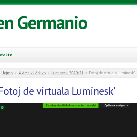
en Germanio
ntakto
You are here
Hejmo
»
⌛ Archiv | Arkivo
»
Luminesk' 2020/21
»
Fotoj de virtuala Luminesk'
Fotoj de virtuala Luminesk'