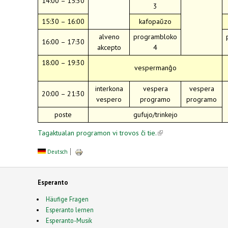
14:00 – 15:30
3
15:30 – 16:00
kafopaŭzo
alveno
programbloko
16:00 – 17:30
akcepto
4
18:00 – 19:30
vespermanĝo
interkona
vespera
vespera
20:00 – 21:30
vespero
programo
programo
poste
gufujo/trinkejo
Tagaktualan programon vi trovos ĉi tie.
(link is
external)
Deutsch
Esperanto
Häufige Fragen
Esperanto lernen
Esperanto-Musik