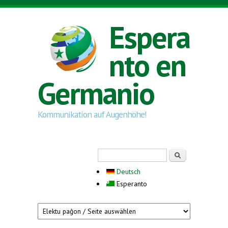
Skip to main content
Espera
nto en
Germanio
Kommunikation auf Augenhöhe!
Search form
Serĉi
Deutsch
Esperanto