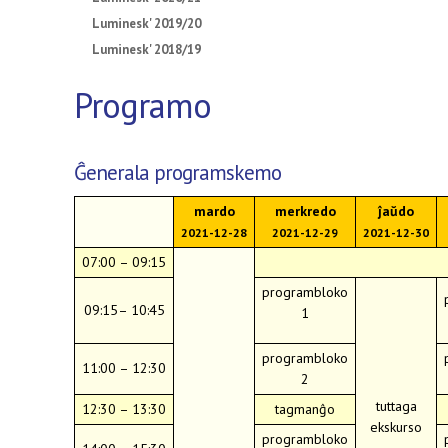
Luminesk' 2019/20
Luminesk' 2018/19
Programo
Ĝenerala programskemo
mardo
merkredo
ĵaŭdo
2021-12-28
2021-12-29
2021-12-30
07:00 – 09:15
programbloko
09:15– 10:45
1
programbloko
11:00 – 12:30
2
tuttaga
12:30 – 13:30
tagmanĝo
ekskurso
programbloko