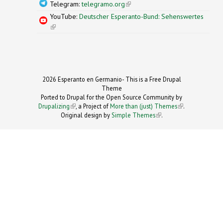
Telegram:
telegramo.org
(link is external)
YouTube:
Deutscher Esperanto-Bund: Sehenswertes
(link is external)
2026 Esperanto en Germanio- This is a Free Drupal
Theme
Ported to Drupal for the Open Source Community by
Drupalizing
(link is external)
, a Project of
More than (just) Themes
(link is
.
Original design by
Simple Themes
.
(link is
external)
external)