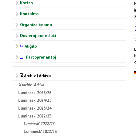
Kotizo
i
Kontakto
Organiza teamo
Dosieroj por elŝuti
✉
Aliĝilo
L
h
Partoprenantoj
☰
d
⌛ Archiv | Arkivo
⌛ Archiv | Arkivo
Luminesk' 2025/26
Luminesk' 2024/25
Luminesk' 2023/24
Luminesk' 2022/23
Luminesk' 2022/23
Luminesk' 2022/23