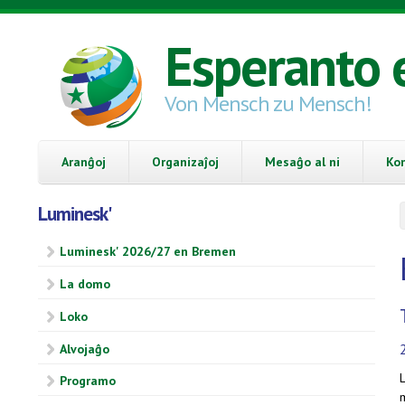
Skip to main content
Esperanto 
Von Mensch zu Mensch!
Aranĝoj
Organizaĵoj
Mesaĝo al ni
Ko
Luminesk'
Luminesk' 2026/27 en Bremen
La domo
Loko
Alvojaĝo
L
Programo
m