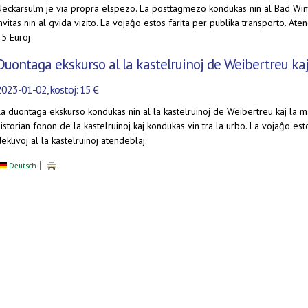
Neckarsulm je via propra elspezo. La posttagmezo kondukas nin al Bad Wimpf
nvitas nin al gvida vizito. La vojaĝo estos farita per publika transporto. At
25 Euroj
Duontaga ekskurso al la kastelruinoj de Weibertreu ka
2023-01-02, kostoj: 15 €
a duontaga ekskurso kondukas nin al la kastelruinoj de Weibertreu kaj la m
istorian fonon de la kastelruinoj kaj kondukas vin tra la urbo. La vojaĝo esto
eklivoj al la kastelruinoj atendeblaj.
Deutsch