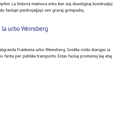
en. La historia malnova urbo kun siaj duonlignaj konstruaĵoj
endu facilajn piedvojaĝojn sen gravaj grimpadoj.
j la urbo Weinsberg
algranda Frankonia urbo Weinsberg. Gvidita vizito klarigas la
s farita per publika transporto. Estas facilaj promenoj kaj etaj