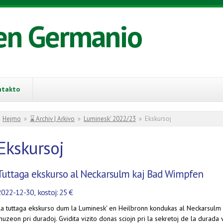
en Germanio
ntakto
You are here
Hejmo
»
⌛ Archiv | Arkivo
»
Luminesk' 2022/23
»
Ekskursoj
Ekskursoj
Tuttaga ekskurso al Neckarsulm kaj Bad Wimpfen
2022-12-30, kostoj: 25 €
a tuttaga ekskurso dum la Luminesk' en Heilbronn kondukas al Neckarsulm mat
uzeon pri duradoj. Gvidita vizito donas sciojn pri la sekretoj de la durada 