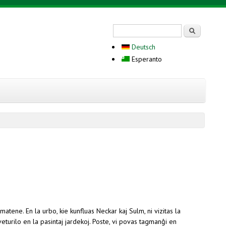
Search form
Serĉi
Deutsch
Esperanto
ene. En la urbo, kie kunfluas Neckar kaj Sulm, ni vizitas la
veturilo en la pasintaj jardekoj. Poste, vi povas tagmanĝi en