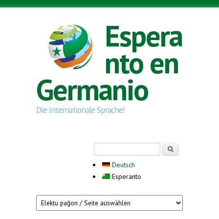
Skip to main content
Espera
nto en
Germanio
Die internationale Sprache!
Search form
Serĉi
Deutsch
Esperanto