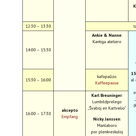
K
12:30 – 13:30
t
Ankie & Nanne
:
Kantiga ateliero
14:00 – 15:30
15
kafopaŭzo
15:30 – 16:00
al 
Kaffeepause
i
Karl Breuninger
:
Lumbildprelego
(
„Ŝvaboj en Kartvelio“
akcepto
16:00 – 17:30
Empfang
Nicky Janssen
:
Manlaboro
por plenkreskuloj