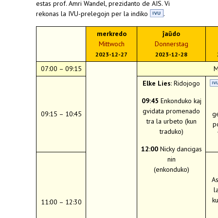
estas prof. Amri Wandel, prezidanto de AIS. Vi
rekonas la IVU-prelegojn per la indiko
.
merkredo
ĵaŭdo
Mittwoch
Donnerstag
2023-12-27
2023-12-28
07:00 – 09:15
M
Elke Lies
: Ridojogo
09:45
Enkonduko kaj
gvidata promenado
09:15 – 10:45
g
tra la urbeto (kun
p
traduko)
12:00
Nicky dancigas
nin
(enkonduko)
As
l
k
11:00 – 12:30