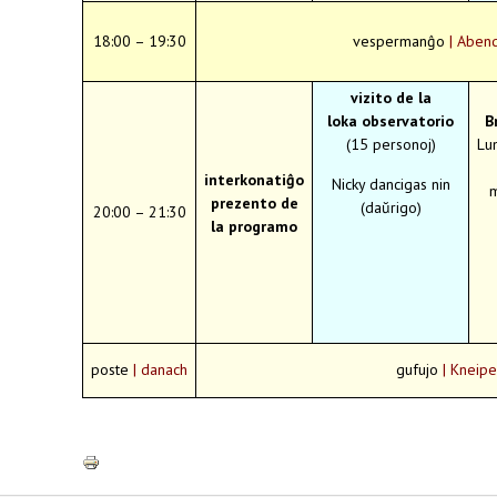
18:00 – 19:30
vespermanĝo
| Aben
vizito de la
loka observatorio
B
(15 personoj)
Lu
interkonatiĝo
Nicky dancigas nin
m
prezento de
(daŭrigo)
20:00 – 21:30
la programo
poste
| danach
gufujo
| Kneipe