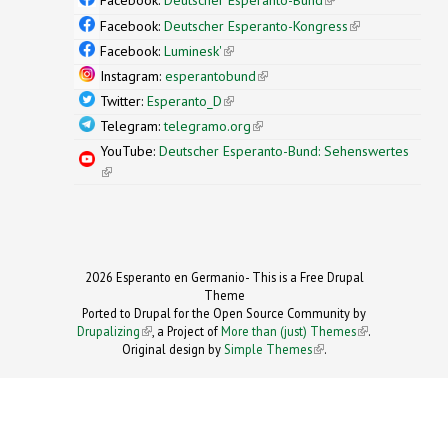
external)
Facebook:
Deutscher Esperanto-Kongress
(link is
external)
Facebook:
Luminesk'
(link is external)
Instagram:
esperantobund
(link is external)
Twitter:
Esperanto_D
(link is external)
Telegram:
telegramo.org
(link is external)
YouTube:
Deutscher Esperanto-Bund: Sehenswertes
(link is external)
2026 Esperanto en Germanio- This is a Free Drupal
Theme
Ported to Drupal for the Open Source Community by
Drupalizing
(link is external)
, a Project of
More than (just) Themes
(link is
.
Original design by
Simple Themes
.
(link is
external)
external)