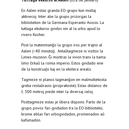
Tuttaga ekkurso al Aalen
(02a de januaro)
En Aalen estas granda EO-grupo kun multaj
aktivecoj. Inter alie la grupo prizorgas la
bibliotekon de la Germana Esperanto Asocio. La
tuttaga ekskurso gvidos nin al la urbo apud la
rivero Kocher.
Post la matenmanĝo la grupo iros per trajno al
Aalen (~40 minutoj). Antaŭtagmeze ni vizitos la
Limes-muzeon. Ĝi montras la vivon trans la tiama
limo ĉirkaŭ la romia imperio. Estos gvidado ene
de la konstruaĵo kaj en la ekstera arealo.
Tagmeze ni planos tagmanĝon en malmultekosta
greka restaŭracio (proprakoste). Estas distanco de
ĉ. 500 metroj piede inter la diversaj celoj.
Posttagmeze estas je libera dispono. Parto de la
grupo povos fari gvidadon tra la EO-biblioteko,
krome eblas fari urbogvidadon, promenadon aŭ
kafumadon.