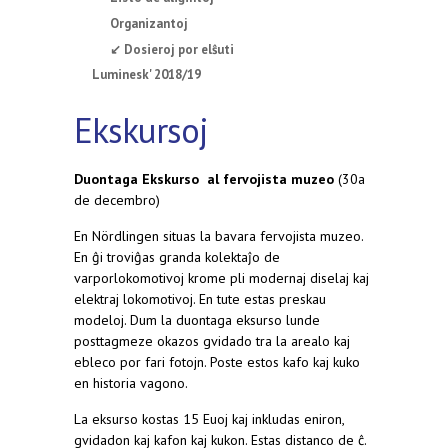
Organizantoj
↙ Dosieroj por elŝuti
Luminesk' 2018/19
Ekskursoj
Duontaga Ekskurso al fervojista muzeo
(30a
de decembro)
En Nördlingen situas la bavara fervojista muzeo.
En ĝi troviĝas granda kolektaĵo de
varporlokomotivoj krome pli modernaj diselaj kaj
elektraj lokomotivoj. En tute estas preskau
modeloj. Dum la duontaga eksurso lunde
posttagmeze okazos gvidado tra la arealo kaj
ebleco por fari fotojn. Poste estos kafo kaj kuko
en historia vagono.
La eksurso kostas 15 Euoj kaj inkludas eniron,
gvidadon kaj kafon kaj kukon. Estas distanco de ĉ.