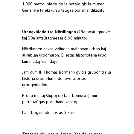
1.000 metroj piede de la hotelo ĝis la muzeo.
Ĝenerale la ekskurso taŭgas por irhandikapitoj.
Urbogvidado tra Nördlingen
(29a posttagmeze
kaj 30a antaŭtagmeze) ĉ. 90 minutoj
Nördlingen havas vidindan malnovan urbon kaj
alireblan urbomuron. Ĝi estas historiplena urbo
kun multaj vidindaĵoj.
Jam dum IF Thomas Bormann gvidis grupon tra la
historia urbo. Nun li denove ofertos
urbogvidadon.
Pro la multaj ŝtupoj de la urbomuro ĝi nur
parte taŭgas por irhandikapitoj.
La urbogvidado kostas 5 Euroj.