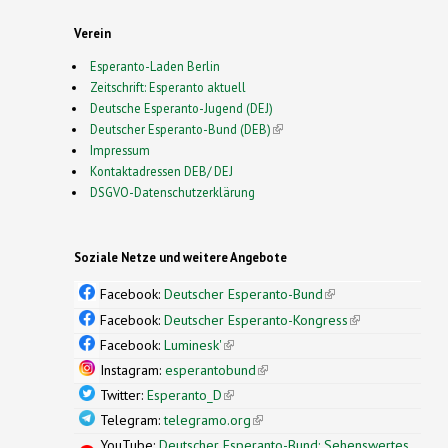
Verein
Esperanto-Laden Berlin
Zeitschrift: Esperanto aktuell
Deutsche Esperanto-Jugend (DEJ)
Deutscher Esperanto-Bund (DEB)
(link is external)
Impressum
Kontaktadressen DEB/ DEJ
DSGVO-Datenschutzerklärung
Soziale Netze und weitere Angebote
Facebook:
Deutscher Esperanto-Bund
(link is
external)
Facebook:
Deutscher Esperanto-Kongress
(link is
external)
Facebook:
Luminesk'
(link is external)
Instagram:
esperantobund
(link is external)
Twitter:
Esperanto_D
(link is external)
Telegram:
telegramo.org
(link is external)
YouTube:
Deutscher Esperanto-Bund: Sehenswertes