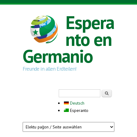
Skip to main content
Espera
nto en
Germanio
Freunde in allen Erdteilen!
Search form
Serĉi
Deutsch
Esperanto