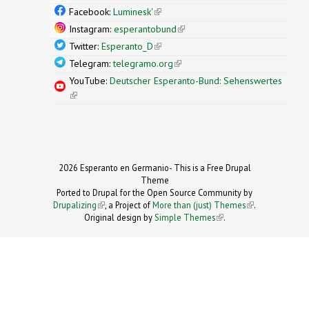
external)
Facebook:
Luminesk'
(link is external)
Instagram:
esperantobund
(link is external)
Twitter:
Esperanto_D
(link is external)
Telegram:
telegramo.org
(link is external)
YouTube:
Deutscher Esperanto-Bund: Sehenswertes
(link is external)
2026 Esperanto en Germanio- This is a Free Drupal
Theme
Ported to Drupal for the Open Source Community by
Drupalizing
(link is external)
, a Project of
More than (just) Themes
(link is
.
Original design by
Simple Themes
.
(link is
external)
external)