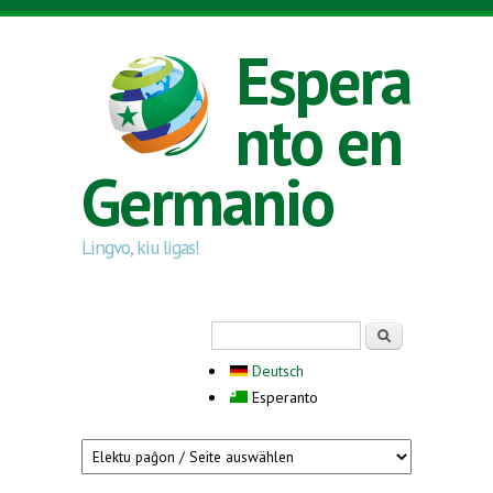
Skip to main content
Espera
nto en
Germanio
Lingvo, kiu ligas!
Search form
Serĉi
Deutsch
Esperanto