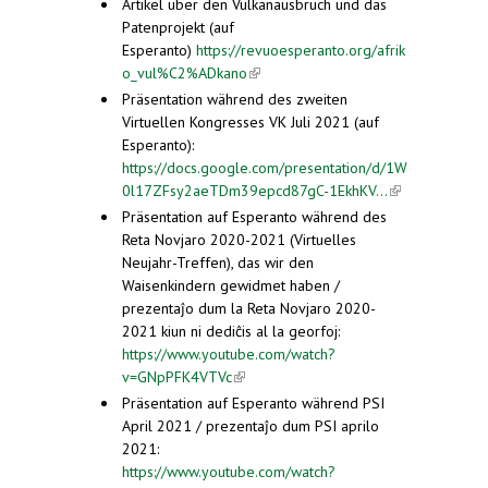
external)
Artikel über den Vulkanausbruch und das
Patenprojekt (auf
Esperanto)
https://revuoesperanto.org/afrik
o_vul%C2%ADkano
(link is external)
Präsentation während des zweiten
Virtuellen Kongresses VK Juli 2021 (auf
Esperanto):
https://docs.google.com/presentation/d/1W
0l17ZFsy2aeTDm39epcd87gC-1EkhKV...
(link is
external)
Präsentation auf Esperanto während des
Reta Novjaro 2020-2021 (Virtuelles
Neujahr-Treffen), das wir den
Waisenkindern gewidmet haben /
prezentaĵo dum la Reta Novjaro 2020-
2021 kiun ni dediĉis al la georfoj:
https://www.youtube.com/watch?
v=GNpPFK4VTVc
(link is external)
Präsentation auf Esperanto während PSI
April 2021 / prezentaĵo dum PSI aprilo
2021:
https://www.youtube.com/watch?