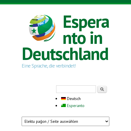
Direkt zum Inhalt
Espera
nto in
Deutschland
Eine Sprache, die verbindet!
Suchformular
Suche
Deutsch
Esperanto