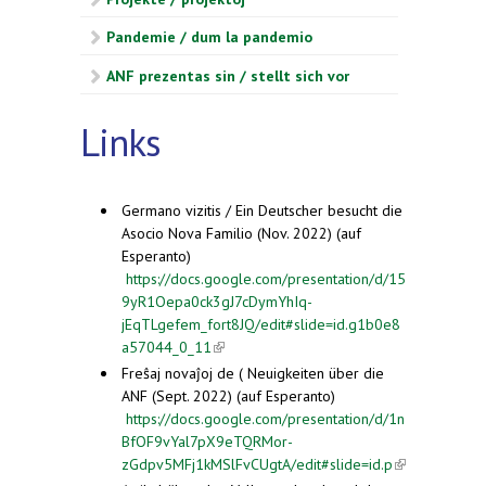
Pandemie / dum la pandemio
ANF prezentas sin / stellt sich vor
Links
Germano vizitis / Ein Deutscher besucht die
Asocio Nova Familio (Nov. 2022) (auf
Esperanto)
https://docs.google.com/presentation/d/15
9yR1Oepa0ck3gJ7cDymYhIq-
jEqTLgefem_fort8JQ/edit#slide=id.g1b0e8
a57044_0_11
(link is external)
Freŝaj novaĵoj de ( Neuigkeiten über die
ANF (Sept. 2022) (auf Esperanto)
https://docs.google.com/presentation/d/1n
BfOF9vYal7pX9eTQRMor-
zGdpv5MFj1kMSlFvCUgtA/edit#slide=id.p
(link is