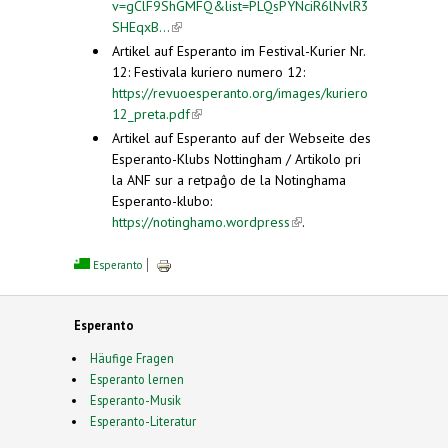
v=gClF9ShGMFQ&list=PLQsPYNciR6lNvlR3
SHEqxB...
(link is external)
Artikel auf Esperanto im Festival-Kurier Nr.
12: Festivala kuriero numero 12:
https://revuoesperanto.org/images/kuriero
12_preta.pdf
(link is external)
Artikel auf Esperanto auf der Webseite des
Esperanto-Klubs Nottingham / Artikolo pri
la ANF sur a retpaĝo de la Notinghama
Esperanto-klubo:
https://notinghamo.wordpress
(link is
.
external)
Esperanto
Esperanto
Häufige Fragen
Esperanto lernen
Esperanto-Musik
Esperanto-Literatur