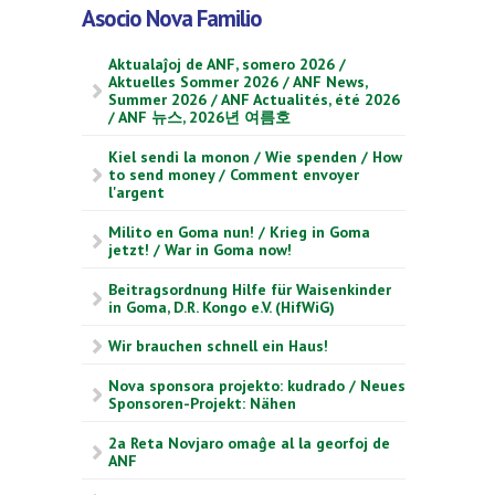
Asocio Nova Familio
Aktualaĵoj de ANF, somero 2026 /
Aktuelles Sommer 2026 / ANF News,
Summer 2026 / ANF Actualités, été 2026
/ ANF 뉴스, 2026년 여름호
Kiel sendi la monon / Wie spenden / How
to send money / Comment envoyer
l'argent
Milito en Goma nun! / Krieg in Goma
jetzt! / War in Goma now!
Beitragsordnung Hilfe für Waisenkinder
in Goma, D.R. Kongo e.V. (HifWiG)
Wir brauchen schnell ein Haus!
Nova sponsora projekto: kudrado / Neues
Sponsoren-Projekt: Nähen
2a Reta Novjaro omaĝe al la georfoj de
ANF