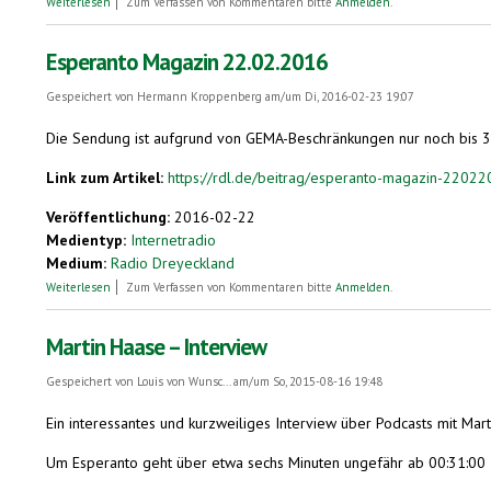
Weiterlesen
Zum Verfassen von Kommentaren bitte
Anmelden
.
Esperanto Magazin 22.02.2016
Gespeichert von
Hermann Kroppenberg
am/um Di, 2016-02-23 19:07
Die Sendung ist aufgrund von GEMA-Beschränkungen nur noch bis 3
Link zum Artikel:
https://rdl.de/beitrag/esperanto-magazin-2202
Veröffentlichung:
2016-02-22
Medientyp:
Internetradio
Medium:
Radio Dreyeckland
über Esperanto Magazin 22.02.2016
Weiterlesen
Zum Verfassen von Kommentaren bitte
Anmelden
.
Martin Haase – Interview
Gespeichert von
Louis von Wunsc...
am/um So, 2015-08-16 19:48
Ein interessantes und kurzweiliges Interview über Podcasts mit Mar
Um Esperanto geht über etwa sechs Minuten ungefähr ab 00:31:00