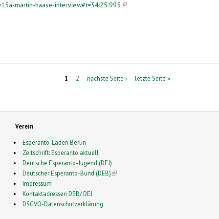
15a-martin-haase-interview#t=34:25.995
(link is external)
1
2
nächste Seite ›
letzte Seite »
Verein
Esperanto-Laden Berlin
Zeitschrift: Esperanto aktuell
Deutsche Esperanto-Jugend (DEJ)
Deutscher Esperanto-Bund (DEB)
(link is external)
Impressum
Kontaktadressen DEB/ DEJ
DSGVO-Datenschutzerklärung