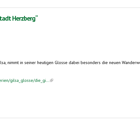
-Stadt Herzberg“
lsa, nimmt in seiner heutigen Glosse dabei besonders die neuen Wanderwe
rien/gilsa_glosse/die_gi...
(link is external)