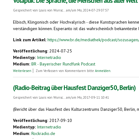
Volapük: Die Sprache, die Menschen aus aller Welt
Gespeichert von
Louis von Wunsc...
am/um Mo, 2024-07-29 07:57
Elbisch, Klingonisch oder Hochvalyrisch - diese Kunstsprachen kenne
verständigen können. Esperanto ist das wahrscheinlich bekannteste Be
Link zum Artikel:
https://www.br.de/mediathek/podcast/sozusagen/
Veröffentlichung:
2024-07-25
Medientyp:
Internetradio
Medium:
BR - Bayerischer Rundfunk Podcast
über Volapük: Die Sprache, die Menschen aus aller Welt verbinden sollt
Weiterlesen
Zum Verfassen von Kommentaren bitte
Anmelden
.
(Radio-Beitrag über Hausfest Danziger50, Berlin)
Gespeichert von
Louis von Wunsc...
am/um Mo, 2017-09-11 10:41
(Bericht über das Hausfest des Kulturzentrums Danziger50, Berlin,
Veröffentlichung:
2017-09-10
Medientyp:
Internetradio
Medium:
Rockradio.de