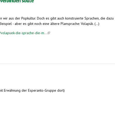
 verbinden sollte
n wir aus der Popkultur. Doch es gibt auch konstruierte Sprachen, die dazu
ispiel - aber es gibt noch eine ältere Plansprache: Volapük. (...)
volapuek-die-sprache-die-m...
(link is external)
e
 mit Erwähnung der Esperanto-Gruppe dort)