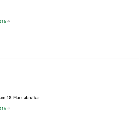
2016
(link is external)
um 18. März abrufbar.
2016
(link is external)