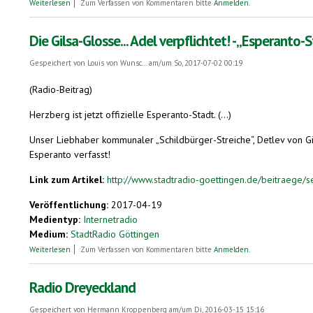
über (Radio-Beitrag über Hausfest Danziger50, Berlin)
Weiterlesen
Zum Verfassen von Kommentaren bitte
Anmelden
.
Die Gilsa-Glosse... Adel verpflichtet! - „Esperanto
Gespeichert von
Louis von Wunsc...
am/um So, 2017-07-02 00:19
(Radio-Beitrag)
Herzberg ist jetzt offizielle Esperanto-Stadt. (...)
Unser Liebhaber kommunaler „Schildbürger-Streiche“, Detlev von Gi
Esperanto verfasst!
Link zum Artikel:
http://www.stadtradio-goettingen.de/beitraege/se
Veröffentlichung:
2017-04-19
Medientyp:
Internetradio
Medium:
StadtRadio Göttingen
über Die Gilsa-Glosse... Adel verpflichtet! - „Esperanto-Stadt Herzberg“
Weiterlesen
Zum Verfassen von Kommentaren bitte
Anmelden
.
Radio Dreyeckland
Gespeichert von
Hermann Kroppenberg
am/um Di, 2016-03-15 15:16