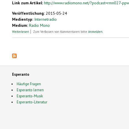
Link zum Artikel:
http://www.radiomono.net/?podcast=rmn027-ppw
Veröffentlichung:
2015-05-24
Medientyp:
Internetradio
Medium:
Radio Mono
über Martin Haase – Interview
Weiterlesen
Zum Verfassen von Kommentaren bitte
Anmelden
.
Seiten
Esperanto
Häufige Fragen
Esperanto lernen
Esperanto-Musik
Esperanto-Literatur