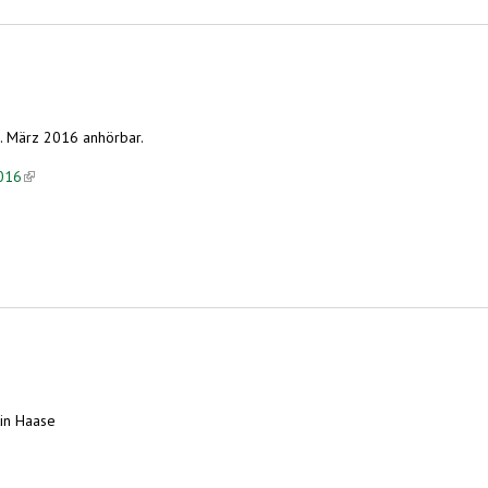
. März 2016 anhörbar.
2016
(link is external)
tin Haase