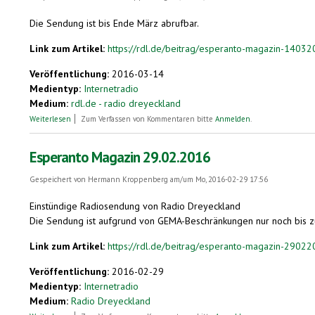
Die Sendung ist bis Ende März abrufbar.
Link zum Artikel:
https://rdl.de/beitrag/esperanto-magazin-1403
Veröffentlichung:
2016-03-14
Medientyp:
Internetradio
Medium:
rdl.de - radio dreyeckland
über Radio Dreyeckland
Weiterlesen
Zum Verfassen von Kommentaren bitte
Anmelden
.
Esperanto Magazin 29.02.2016
Gespeichert von
Hermann Kroppenberg
am/um Mo, 2016-02-29 17:56
Einstündige Radiosendung von Radio Dreyeckland
Die Sendung ist aufgrund von GEMA-Beschränkungen nur noch bis z
Link zum Artikel:
https://rdl.de/beitrag/esperanto-magazin-2902
Veröffentlichung:
2016-02-29
Medientyp:
Internetradio
Medium:
Radio Dreyeckland
über Esperanto Magazin 29.02.2016