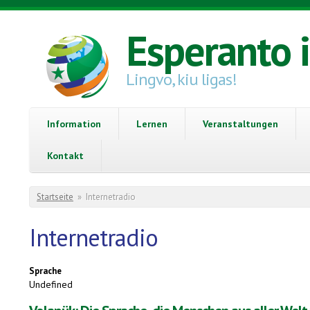
Direkt zum Inhalt
Esperanto 
Lingvo, kiu ligas!
Information
Lernen
Veranstaltungen
Kontakt
Sie sind hier
Startseite
»
Internetradio
Internetradio
Sprache
Undefined