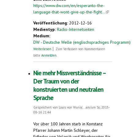
https://www.dw.com/en/esperanto-the-
language-that-wont-give-up-the-fight...
(link is
external)
Veröffentlichung:
2012-12-16
Medientyp:
Radio-Internetseiten
Medium:
DW - Deutsche Welle (englischsprachiges Programm)
über Esperanto, the language that won't
Weiterlesen
Zum Verfassen von Kommentaren
give up the fight
bitte
Anmelden
.
Nie mehr Missverständnisse –
Der Traum von der
konstruierten und neutralen
Sprache
Gespeichert von
Louis von Wunsc...
am/um So, 2015-
08-16 21:44
Vor über 100 Jahren starb in Konstanz
Pfarrer Johann Martin Schleyer, der
Erfinder von Volapük und Wegbereiter für