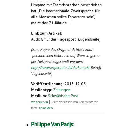
Umgang mit Fremdsprachen beschrieben
hat. „Die internationale Zweitsprache für
alle Menschen sollte Esperanto sein“,
meint der 71-Jährige…
Link zum Artikel:
Auch: Gmünder Tagespost (Jugendseite)
(Eine Kopie des Original-Artikels zum
persönlichen Gebrauch auf Wunsch gerne
per Netzpost zugesandt werden:
http://www.esperanto.de/de/kontakt
Betreff
"Jugendseite")
Veröffentlichung:
2013-12-05
Medientyp:
Zeitungen
Medium:
Schwäbische Post
über Mit Esperanto Freunde finden
Weiterlesen
Zum Verfassen von Kommentaren
bitte
Anmelden
.
Philippe Van Parijs: