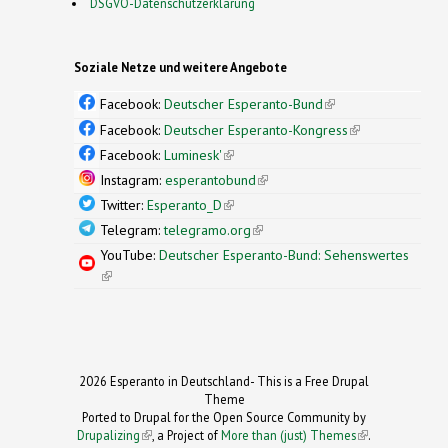
DSGVO-Datenschutzerklärung
Soziale Netze und weitere Angebote
Facebook:
Deutscher Esperanto-Bund
(link is
external)
Facebook:
Deutscher Esperanto-Kongress
(link is
external)
Facebook:
Luminesk'
(link is external)
Instagram:
esperantobund
(link is external)
Twitter:
Esperanto_D
(link is external)
Telegram:
telegramo.org
(link is external)
YouTube:
Deutscher Esperanto-Bund: Sehenswertes
(link is external)
2026 Esperanto in Deutschland- This is a Free Drupal
Theme
Ported to Drupal for the Open Source Community by
Drupalizing
(link is external)
, a Project of
More than (just) Themes
(link is
.