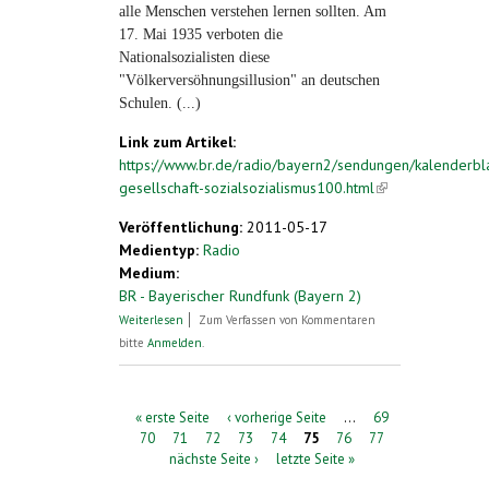
alle Menschen verstehen lernen sollten. Am
17. Mai 1935 verboten die
Nationalsozialisten diese
"Völkerversöhnungsillusion" an deutschen
Schulen. (...)
Link zum Artikel:
https://www.br.de/radio/bayern2/sendungen/kalenderbla
gesellschaft-sozialsozialismus100.html
(link is
external)
Veröffentlichung:
2011-05-17
Medientyp:
Radio
Medium:
BR - Bayerischer Rundfunk (Bayern 2)
über Esperanto an deutschen Schulen
Weiterlesen
Zum Verfassen von Kommentaren
verboten
bitte
Anmelden
.
Seiten
« erste Seite
‹ vorherige Seite
…
69
70
71
72
73
74
75
76
77
nächste Seite ›
letzte Seite »