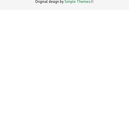
Original design by
Simple Themes
.
(link is
external)
external)