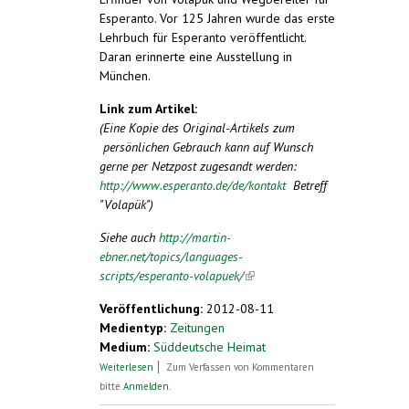
Esperanto. Vor 125 Jahren wurde das erste
Lehrbuch für Esperanto veröffentlicht.
Daran erinnerte eine Ausstellung in
München.
Link zum Artikel:
(Eine Kopie des Original-Artikels zum
persönlichen Gebrauch kann auf Wunsch
gerne per Netzpost zugesandt werden:
http://www.esperanto.de/de/kontakt
Betreff
"Volapük")
Siehe auch
http://martin-
ebner.net/topics/languages-
scripts/esperanto-volapuek/
(link is external)
Veröffentlichung:
2012-08-11
Medientyp:
Zeitungen
Medium:
Süddeutsche Heimat
über Nie mehr Missverständnisse – Der
Weiterlesen
Zum Verfassen von Kommentaren
Traum von der konstruierten und
bitte
Anmelden
.
neutralen Sprache