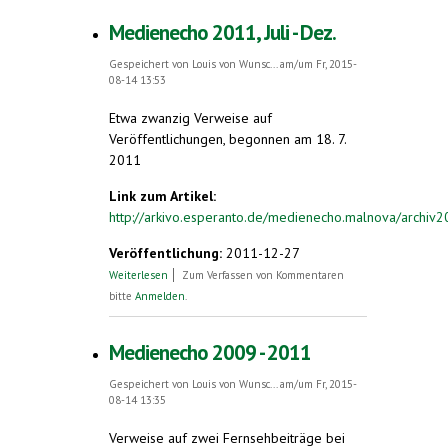
Medienecho 2011, Juli - Dez.
Gespeichert von
Louis von Wunsc...
am/um Fr, 2015-
08-14 13:53
Etwa zwanzig Verweise auf
Veröffentlichungen, begonnen am 18. 7.
2011
Link zum Artikel:
http://arkivo.esperanto.de/medienecho.malnova/archiv2
Veröffentlichung:
2011-12-27
über Medienecho 2011, Juli - Dez.
Weiterlesen
Zum Verfassen von Kommentaren
bitte
Anmelden
.
Medienecho 2009 - 2011
Gespeichert von
Louis von Wunsc...
am/um Fr, 2015-
08-14 13:35
Verweise auf zwei Fernsehbeiträge bei