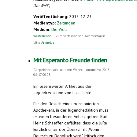
Die Welt")
Veröffentlichung:
2013-12-23
Medientyp:
Zeitungen
Medium:
Die Welt
über "Saluton, ni lernas Esperanton!"
Weiterlesen
Zum Verfassen von Kommentaren
bitte
Anmelden
.
Mit Esperanto Freunde finden
Gespeichert von
Louis von Wunsc...
am/um Mo, 2015-
08-17 00:03
Ein lesenswerter Artikel aus der
Jugendredaktion von Lisa Hänle
Für den Besuch eines pensionierten
Apothekers, in der Jugendredaktion muss
es einen besonderen Anlass geben: Karl
Heinz Schaeffer gefälltes, dass die JuRe
kürzlich unter der Überschrift „Wenn
Deutsch zu Denglisch wird“ kritisch den