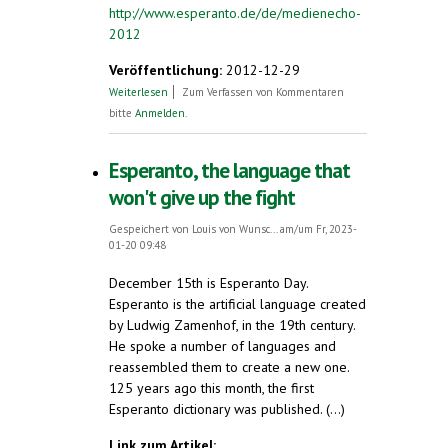
http://www.esperanto.de/de/medienecho-
2012
Veröffentlichung:
2012-12-29
über Medienecho 2012
Weiterlesen
Zum Verfassen von Kommentaren
bitte
Anmelden
.
Esperanto, the language that
won't give up the fight
Gespeichert von
Louis von Wunsc...
am/um Fr, 2023-
01-20 09:48
December 15th is Esperanto Day.
Esperanto is the artificial language created
by Ludwig Zamenhof, in the 19th century.
He spoke a number of languages and
reassembled them to create a new one.
125 years ago this month, the first
Esperanto dictionary was published. (...)
Link zum Artikel: