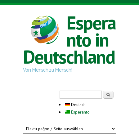
Direkt zum Inhalt
Espera
nto in
Deutschland
Von Mensch zu Mensch!
Suchformular
Suche
Deutsch
Esperanto