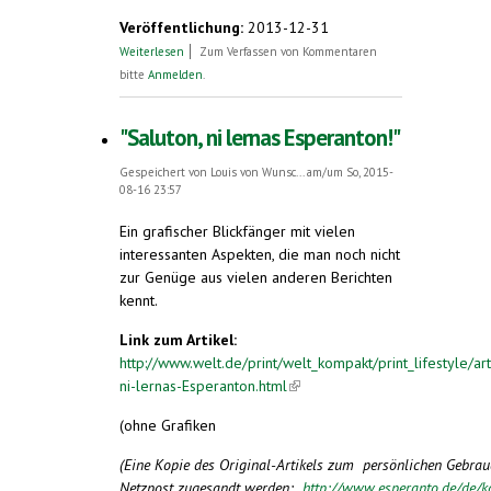
Veröffentlichung:
2013-12-31
über Medienecho 2013
Weiterlesen
Zum Verfassen von Kommentaren
bitte
Anmelden
.
"Saluton, ni lernas Esperanton!"
Gespeichert von
Louis von Wunsc...
am/um So, 2015-
08-16 23:57
Ein grafischer Blickfänger mit vielen
interessanten Aspekten, die man noch nicht
zur Genüge aus vielen anderen Berichten
kennt.
Link zum Artikel:
http://www.welt.de/print/welt_kompakt/print_lifestyle/
ni-lernas-Esperanton.html
(link is external)
(ohne Grafiken
(Eine Kopie des Original-Artikels zum persönlichen Gebra
Netzpost zugesandt werden:
http://www.esperanto.de/de/k