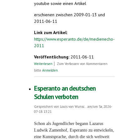
youtube sowie einen Artikel
erschienen zwischen 2009-01-13 und
2011-06-11
Link zum Artikel:
https://www.esperanto.de/de/medienecho-
2011
Veröffentlichung:
2011-06-11
über Medienecho 2009 - 2011
Weiterlesen
Zum Verfassen von Kommentaren
bitte
Anmelden
.
Esperanto an deutschen
Schulen verboten
Gespeichert von
Louis von Wunsc...
am/um Sa, 2026-
07-18 13:21
Schon als Jugendlicher begann Lazarus
Ludwik Zamenhof, Esperanto zu entwickeln,
eine Kunstsprache, durch die sich weltweit