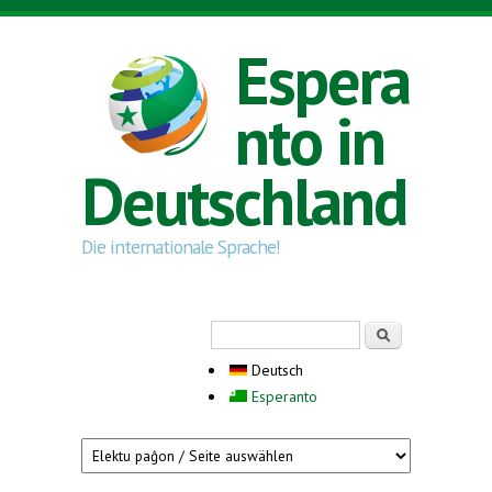
Direkt zum Inhalt
Espera
nto in
Deutschland
Die internationale Sprache!
Suchformular
Suche
Deutsch
Esperanto