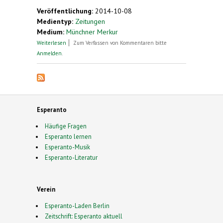
Veröffentlichung:
2014-10-08
Medientyp:
Zeitungen
Medium:
Münchner Merkur
über Der Mensch des Tages - Im Esperanto-
Weiterlesen
Zum Verfassen von Kommentaren bitte
Fieber
Anmelden
.
Esperanto
Häufige Fragen
Esperanto lernen
Esperanto-Musik
Esperanto-Literatur
Verein
Esperanto-Laden Berlin
Zeitschrift: Esperanto aktuell