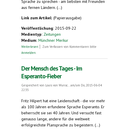
Sprache zu sprechen - am liebsten mit Freunden
aus fernen Ländern. (...)
Link zum Artikel:
(Papierausgabe)
Veröffentlichung:
2015-09-22
Medientyp:
Zeitungen
Medium:
Münchner Merkur
über Eine fast vergessene Sprache. Nachrichten
Weiterlesen
Zum Verfassen von Kommentaren bitte
aus Esperantio
Anmelden
.
Der Mensch des Tages - Im
Esperanto-Fieber
Gespeichert von
Louis von Wunsc...
am/um Do, 2015-06-04
22:35
Fritz Hilpert hat eine Leidenschaft - die vor mehr
als 100 Jahren erfundene Sprache Esperanto. Er
beherrscht sie sei 40 Jahren. Und versucht fast
genauso lange, andere für die weltweit
erfolgreichste Plansprache zu begeistern. (...)