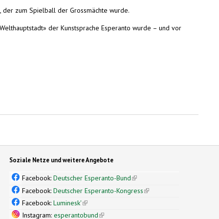
et, der zum Spielball der Grossmächte wurde.
 «Welthauptstadt» der Kunstsprache Esperanto wurde – und vor
Soziale Netze und weitere Angebote
Facebook:
Deutscher Esperanto-Bund
(link is external)
Facebook:
Deutscher Esperanto-Kongress
(link is external)
Facebook:
Luminesk'
(link is external)
Instagram:
esperantobund
(link is external)