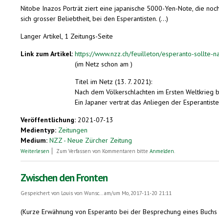
Nitobe Inazos Porträt ziert eine japanische 5000-Yen-Note, die noch
sich grosser Beliebtheit, bei den Esperantisten. (...)
Langer Artikel, 1 Zeitungs-Seite
Link zum Artikel:
https://www.nzz.ch/feuilleton/esperanto-sollte-n
(im Netz schon am )
Titel im Netz (13. 7. 2021):
Nach dem Völkerschlachten im Ersten Weltkrieg b
Ein Japaner vertrat das Anliegen der Esperantist
Veröffentlichung:
2021-07-13
Medientyp:
Zeitungen
Medium:
NZZ - Neue Zürcher Zeitung
über Nach dem Völkerschlachten im Ersten Weltkrieg bot sich die Gele
Weiterlesen
Zum Verfassen von Kommentaren bitte
Anmelden
.
Zwischen den Fronten
Gespeichert von
Louis von Wunsc...
am/um Mo, 2017-11-20 21:11
(Kurze Erwähnung von Esperanto bei der Besprechung eines Buchs