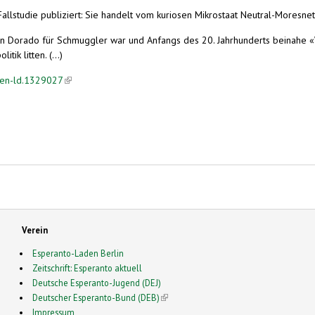
 Fallstudie publiziert: Sie handelt vom kuriosen Mikrostaat Neutral-Moresn
s ein Dorado für Schmuggler war und Anfangs des 20. Jahrhunderts beinahe
k litten. (...)
nten-ld.1329027
(link is external)
Verein
Esperanto-Laden Berlin
Zeitschrift: Esperanto aktuell
Deutsche Esperanto-Jugend (DEJ)
Deutscher Esperanto-Bund (DEB)
(link is external)
Impressum