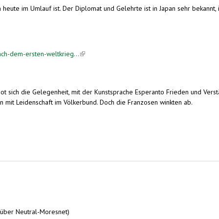
 heute im Umlauf ist. Der Diplomat und Gelehrte ist in Japan sehr bekannt,
ach-dem-ersten-weltkrieg...
(link is external)
ot sich die Gelegenheit, mit der Kunstsprache Esperanto Frieden und Vers
en mit Leidenschaft im Völkerbund. Doch die Franzosen winkten ab.
genheit, mit der Kunstsprache Esperanto Frieden und Verständigung zu befördern.
 über Neutral-Moresnet)