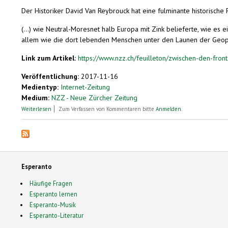
Der Historiker David Van Reybrouck hat eine fulminante historische
(...) wie Neutral-Moresnet halb Europa mit Zink belieferte, wie e
allem wie die dort lebenden Menschen unter den Launen der Geopoliti
Link zum Artikel:
https://www.nzz.ch/feuilleton/zwischen-den-fro
Veröffentlichung:
2017-11-16
Medientyp:
Internet-Zeitung
Medium:
NZZ - Neue Zürcher Zeitung
über Zwischen den Fronten
Weiterlesen
Zum Verfassen von Kommentaren bitte
Anmelden
.
Esperanto
Häufige Fragen
Esperanto lernen
Esperanto-Musik
Esperanto-Literatur