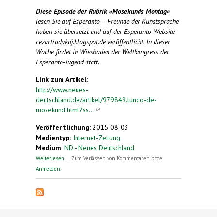
Diese Episode der Rubrik »Mosekunds Montag«
lesen Sie auf
Esperanto
– Freunde der Kunstsprache
haben sie übersetzt und auf der
Esperanto
-Website
cezartradukoj.blogspot.de veröffentlicht.
In dieser
Woche findet in Wiesbaden der Weltkongress der
Esperanto
-Jugend statt.
Link zum Artikel:
http://www.neues-
deutschland.de/artikel/979849.lundo-de-
mosekund.html?ss...
(link is external)
Veröffentlichung:
2015-08-03
Medientyp:
Internet-Zeitung
Medium:
ND - Neues Deutschland
über Lundo de Mosekund
Weiterlesen
Zum Verfassen von Kommentaren bitte
Anmelden
.