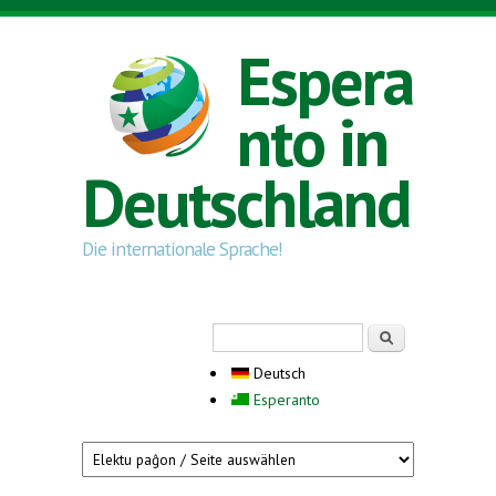
Direkt zum Inhalt
Espera
nto in
Deutschland
Die internationale Sprache!
Suchformular
Suche
Deutsch
Esperanto