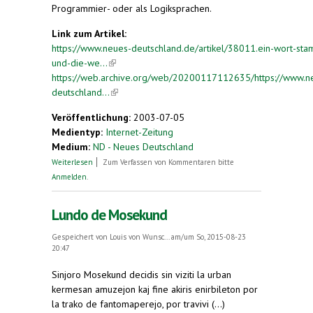
Programmier- oder als Logiksprachen.
Link zum Artikel:
https://www.neues-deutschland.de/artikel/38011.ein-wort-st
und-die-we...
(link is external)
https://web.archive.org/web/20200117112635/https://www.n
deutschland...
(link is external)
Veröffentlichung:
2003-07-05
Medientyp:
Internet-Zeitung
Medium:
ND - Neues Deutschland
über Ein (Wort)Stamm - und die Welt
Weiterlesen
Zum Verfassen von Kommentaren bitte
Anmelden
.
Lundo de Mosekund
Gespeichert von
Louis von Wunsc...
am/um So, 2015-08-23
20:47
Sinjoro Mosekund decidis sin viziti la urban
kermesan amuzejon kaj fine akiris enirbileton por
la trako de fantomaperejo, por travivi (...)