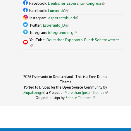
external)
Facebook:
Deutscher Esperanto-Kongress
(link is
external)
Facebook:
Luminesk'
(link is external)
Instagram:
esperantobund
(link is external)
Twitter:
Esperanto_D
(link is external)
Telegram:
telegramo.org
(link is external)
YouTube:
Deutscher Esperanto-Bund: Sehenswertes
(link is external)
2026 Esperanto in Deutschland- This is a Free Drupal
Theme
Ported to Drupal for the Open Source Community by
Drupalizing
(link is external)
, a Project of
More than (just) Themes
(link is
.
Original design by
Simple Themes
.
(link is
external)
external)