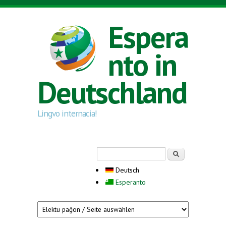
Direkt zum Inhalt
Espera
nto in
Deutschland
Lingvo internacia!
Suchformular
Suche
Deutsch
Esperanto