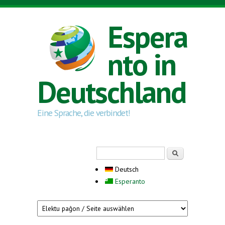
Direkt zum Inhalt
Espera
nto in
Deutschland
Eine Sprache, die verbindet!
Suchformular
Suche
Deutsch
Esperanto