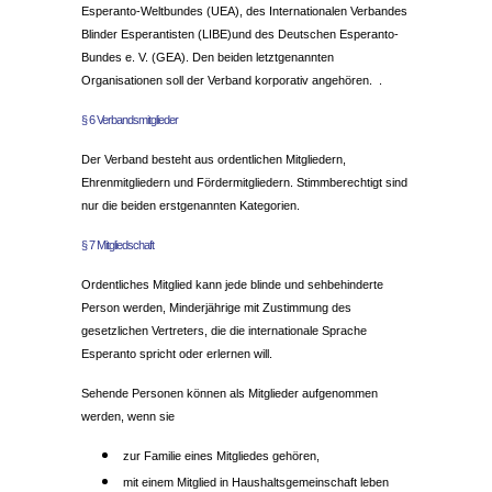
Esperanto-Weltbundes (UEA), des Internationalen Verbandes
Blinder Esperantisten (LIBE)und des Deutschen Esperanto-
Bundes e. V. (GEA). Den beiden letztgenannten
Organisationen soll der Verband korporativ angehören. .
§ 6 Verbandsmitglieder
Der Verband besteht aus ordentlichen Mitgliedern,
Ehrenmitgliedern und Fördermitgliedern. Stimmberechtigt sind
nur die beiden erstgenannten Kategorien.
§ 7 Mitgliedschaft
Ordentliches Mitglied kann jede blinde und sehbehinderte
Person werden, Minderjährige mit Zustimmung des
gesetzlichen Vertreters, die die internationale Sprache
Esperanto spricht oder erlernen will.
Sehende Personen können als Mitglieder aufgenommen
werden, wenn sie
zur Familie eines Mitgliedes gehören,
mit einem Mitglied in Haushaltsgemeinschaft leben