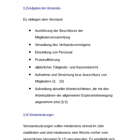
§ 15 Aufgaben des Vorstandes
Es obliegen dem Vorstand
Ausführung der Beschlüsse der
Mitgliederversammlung
Verwaltung des Verbandsvermögens
Einstellung von Personal
Protokollführung
alljährlicher Tätigkeits- und Kassenbericht
Aufnahme und Streichung bzw. Ausschluss von
Mitgliedern (§ 10)
Aufstellung aktueller Arbeitsrichtlinien, die mit den
Arbeitsplänen der allgemeinen Esperantobewegung
abgestimmt sind (§ 5)
§ 16 Vorstandssitzungen
Vorstandssitzungen sollen mindestens einmal im Jahr
stattfinden und sind mindestens eine Woche vorher vom
gesetzlichen Vorstand (§ 12) einzuberufen. Es empfiehlt sich