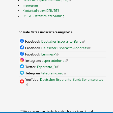
Impressum
Kontaktadressen DEB/ DEJ
DSGVO-Datenschutzerklärung
Soziale Netze und weitere Angebote
Facebook:
Deutscher Esperanto-Bund
(link is
external)
Facebook:
Deutscher Esperanto-Kongress
(link is
external)
Facebook:
Luminesk'
(link is external)
Instagram:
esperantobund
(link is external)
Twitter:
Esperanto_D
(link is external)
Telegram:
telegramo.org
(link is external)
YouTube:
Deutscher Esperanto-Bund: Sehenswertes
(link is external)
2026 Esperanto in Deutschland- This is a Free Drupal