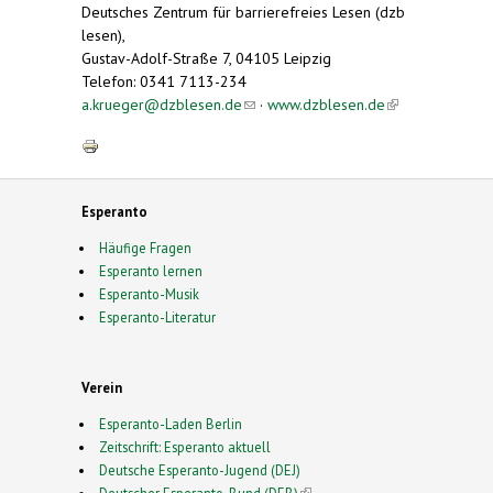
Deutsches Zentrum für barrierefreies Lesen (dzb
lesen),
Gustav-Adolf-Straße 7, 04105 Leipzig
Telefon: 0341 7113-234
a.krueger@dzblesen.de
(link sends e-mail)
·
www.dzblesen.de
(link is
external)
Esperanto
Häufige Fragen
Esperanto lernen
Esperanto-Musik
Esperanto-Literatur
Verein
Esperanto-Laden Berlin
Zeitschrift: Esperanto aktuell
Deutsche Esperanto-Jugend (DEJ)
Deutscher Esperanto-Bund (DEB)
(link is external)