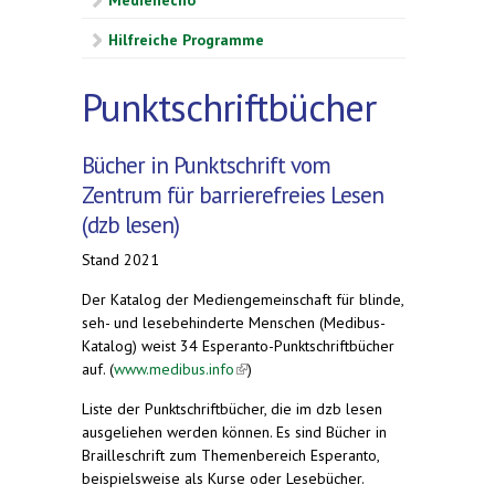
Medienecho
Hilfreiche Programme
Punktschriftbücher
Bücher in Punktschrift vom
Zentrum für barrierefreies Lesen
(dzb lesen)
Stand 2021
Der Katalog der Mediengemeinschaft für blinde,
seh- und lesebehinderte Menschen (Medibus-
Katalog) weist 34 Esperanto-Punktschriftbücher
auf. (
www.medibus.info
(link is external)
)
Liste der Punktschriftbücher, die im dzb lesen
ausgeliehen werden können. Es sind Bücher in
Brailleschrift zum Themenbereich Esperanto,
beispielsweise als Kurse oder Lesebücher.