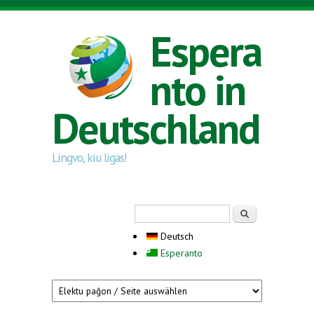
Direkt zum Inhalt
Espera
nto in
Deutschland
Lingvo, kiu ligas!
Suchformular
Suche
Deutsch
Esperanto