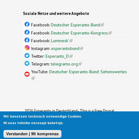
Soziale Netze und weitere Angebote
Facebook:
Deutscher Esperanto-Bund
(link is
external)
Facebook:
Deutscher Esperanto-Kongress
(link is
external)
Facebook:
Luminesk'
(link is external)
Instagram:
esperantobund
(link is external)
Twitter:
Esperanto_D
(link is external)
Telegram:
telegramo.org
(link is external)
YouTube:
Deutscher Esperanto-Bund: Sehenswertes
(link is external)
2026 Esperanto in Deutschland- This is a Free Drupal
Wir benutzen technisch notwendige Cookies.
Theme
Ported to Drupal for the Open Source Community by
Ni uzas teknike necesajn kuketojn.
Drupalizing
(link is external)
, a Project of
More than (just) Themes
(link is
.
Original design by
Simple Themes
.
(link is
external)
Verstanden | Mi komprenas
external)