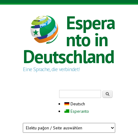
Direkt zum Inhalt
Espera
nto in
Deutschland
Eine Sprache, die verbindet!
Suchformular
Suche
Deutsch
Esperanto