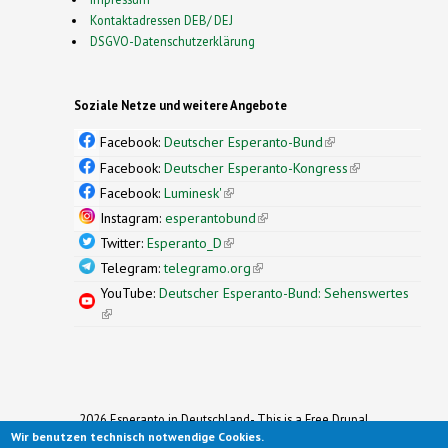
Kontaktadressen DEB/ DEJ
DSGVO-Datenschutzerklärung
Soziale Netze und weitere Angebote
Facebook:
Deutscher Esperanto-Bund
(link is
external)
Facebook:
Deutscher Esperanto-Kongress
(link is
external)
Facebook:
Luminesk'
(link is external)
Instagram:
esperantobund
(link is external)
Twitter:
Esperanto_D
(link is external)
Telegram:
telegramo.org
(link is external)
YouTube:
Deutscher Esperanto-Bund: Sehenswertes
(link is external)
2026 Esperanto in Deutschland- This is a Free Drupal
Wir benutzen technisch notwendige Cookies.
Theme