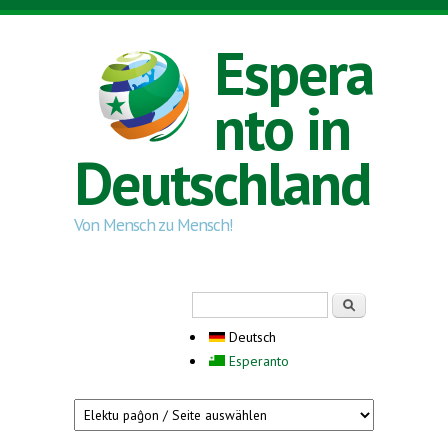
Direkt zum Inhalt
Espera
nto in
Deutschland
Von Mensch zu Mensch!
Suchformular
Suche
Deutsch
Esperanto