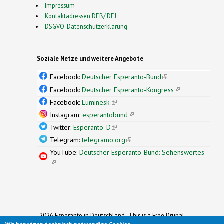
Impressum
Kontaktadressen DEB/ DEJ
DSGVO-Datenschutzerklärung
Soziale Netze und weitere Angebote
Facebook:
Deutscher Esperanto-Bund
(link is
external)
Facebook:
Deutscher Esperanto-Kongress
(link is
external)
Facebook:
Luminesk'
(link is external)
Instagram:
esperantobund
(link is external)
Twitter:
Esperanto_D
(link is external)
Telegram:
telegramo.org
(link is external)
YouTube:
Deutscher Esperanto-Bund: Sehenswertes
(link is external)
2026 Esperanto in Deutschland- This is a Free Drupal