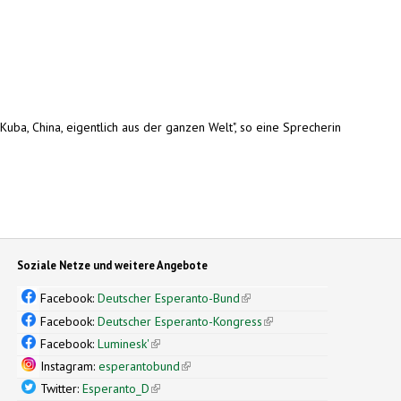
ba, China, eigentlich aus der ganzen Welt", so eine Sprecherin
Soziale Netze und weitere Angebote
Facebook:
Deutscher Esperanto-Bund
(link is external)
Facebook:
Deutscher Esperanto-Kongress
(link is external)
Facebook:
Luminesk'
(link is external)
Instagram:
esperantobund
(link is external)
Twitter:
Esperanto_D
(link is external)