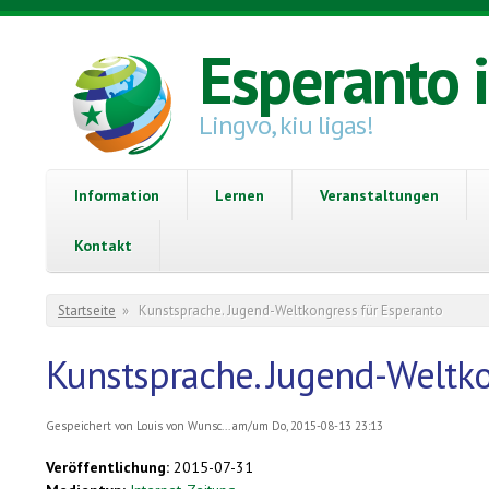
Direkt zum Inhalt
Esperanto 
Lingvo, kiu ligas!
Information
Lernen
Veranstaltungen
Kontakt
Sie sind hier
Startseite
»
Kunstsprache. Jugend-Weltkongress für Esperanto
Kunstsprache. Jugend-Weltko
Gespeichert von
Louis von Wunsc...
am/um Do, 2015-08-13 23:13
Veröffentlichung:
2015-07-31