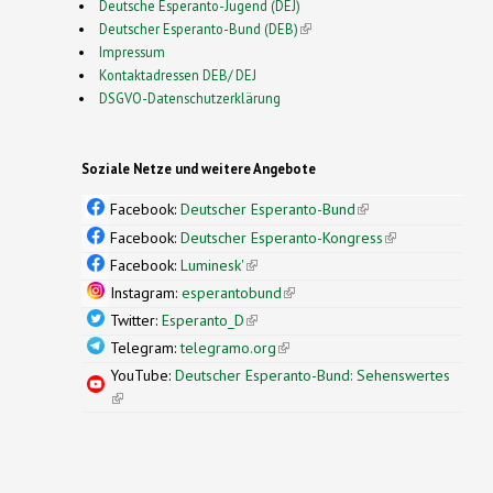
Deutsche Esperanto-Jugend (DEJ)
Deutscher Esperanto-Bund (DEB)
(link is external)
Impressum
Kontaktadressen DEB/ DEJ
DSGVO-Datenschutzerklärung
Soziale Netze und weitere Angebote
Facebook:
Deutscher Esperanto-Bund
(link is
external)
Facebook:
Deutscher Esperanto-Kongress
(link is
external)
Facebook:
Luminesk'
(link is external)
Instagram:
esperantobund
(link is external)
Twitter:
Esperanto_D
(link is external)
Telegram:
telegramo.org
(link is external)
YouTube:
Deutscher Esperanto-Bund: Sehenswertes
(link is external)