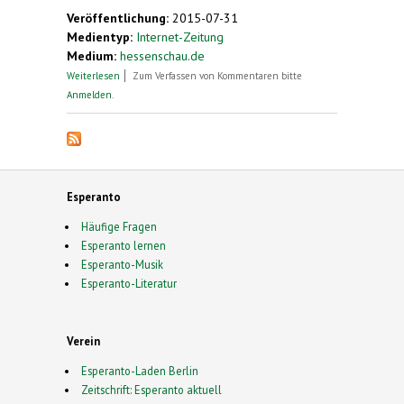
external)
Veröffentlichung:
2015-07-31
Medientyp:
Internet-Zeitung
Medium:
hessenschau.de
über Kunstsprache. Jugend-Weltkongress für
Weiterlesen
Zum Verfassen von Kommentaren bitte
Esperanto
Anmelden
.
Esperanto
Häufige Fragen
Esperanto lernen
Esperanto-Musik
Esperanto-Literatur
Verein
Esperanto-Laden Berlin
Zeitschrift: Esperanto aktuell