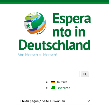
Direkt zum Inhalt
Espera
nto in
Deutschland
Von Mensch zu Mensch!
Suchformular
Suche
Deutsch
Esperanto