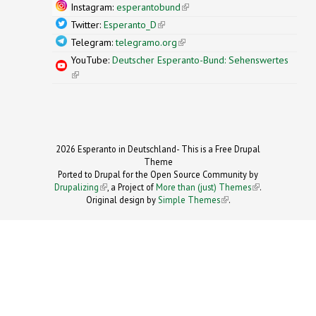
Instagram:
esperantobund
(link is external)
Twitter:
Esperanto_D
(link is external)
Telegram:
telegramo.org
(link is external)
YouTube:
Deutscher Esperanto-Bund: Sehenswertes
(link is external)
2026 Esperanto in Deutschland- This is a Free Drupal
Theme
Ported to Drupal for the Open Source Community by
Drupalizing
(link is external)
, a Project of
More than (just) Themes
(link is
.
Original design by
Simple Themes
.
(link is
external)
external)