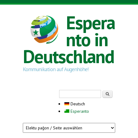
Direkt zum Inhalt
Espera
nto in
Deutschland
Kommunikation auf Augenhöhe!
Suchformular
Suche
Deutsch
Esperanto