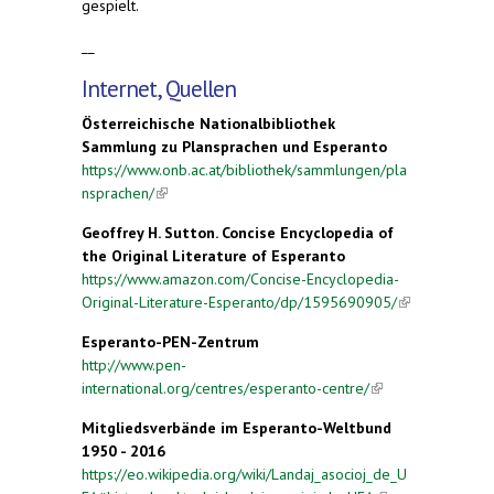
gespielt.
__
Internet, Quellen
Österreichische Nationalbibliothek
Sammlung zu Plansprachen und Esperanto
https://www.onb.ac.at/bibliothek/sammlungen/pla
nsprachen/
(link is external)
Geoffrey H. Sutton. Concise Encyclopedia of
the Original Literature of Esperanto
https://www.amazon.com/Concise-Encyclopedia-
Original-Literature-Esperanto/dp/1595690905/
(link is
external)
Esperanto-PEN-Zentrum
http://www.pen-
international.org/centres/esperanto-centre/
(link is
external)
Mitgliedsverbände im Esperanto-Weltbund
1950 - 2016
https://eo.wikipedia.org/wiki/Landaj_asocioj_de_U