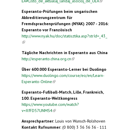
EA#Listo_de_aktualaj_landaj_asocioj_de_UEA
(link is
external)
Esperanto-Prüfungen beim ungarischen
Akkreditierungzentrum für
Fremdsprachenprüfungen (NYAK) 2007 - 2016:
Esperanto vor Französisch
http://www.nyak.hu/doc/statisztika.asp?strId=_43_
(link is external)
Tägliche Nachrichten in Esperanto aus China
http://esperanto.china.org.cn
(link is external)
Über 600.000 Esperanto-Lerner bei Duolingo
https://www.duolingo.com/course/eo/en/Learn-
Esperanto-Online
(link is external)
Esperanto-Fußball-Match, Lille, Frankreich,
100. Esperanto-Weltkongress
https://www.youtube.com/watch?
v=XfFD57UNMS4
(link is external)
Ansprechpartner:
Louis von Wunsch-Rolshoven
Kontakt Rufnummer:
(0 800) 3 36 36 36 - 111