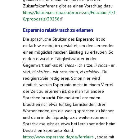
Zukunftskonferenz gibt es einen Vorschlag dazu.
https://futureu.europa.eu/processes/Education/f/3
6/proposals/39238
(link is external)
Esperanto relativ rasch zu erlernen
Die sprachliche Struktur des Esperanto ist so
einfach wie möglich gestaltet, um den Lernenden
einen möglichst raschen Einstieg zu erlauben. So
enden etwa alle Tätigkeitswörter in der
Gegenwart auf -as:
Mi sidas
- ich sitze,
li sidas
- er
sitzt,
ni skribas
- wir schreiben,
vi redaktas
- Du
redigierst/Sie redigieren. Schon hier wird
deutlich, warum Esperanto meist in einem Viertel
der Zeit zu erlernen ist, die man für andere
Sprachen braucht. Die meisten Lernenden
brauchen nur etwa fünfzig Lernstunden, drei
Wochenenden, um ein wenig sprechen zu können
und dann in der Sprachpraxis weiterzulernen.
Sprachkurse gibt es etwa bei lernu.net oder beim
Deutschen Esperanto-Bund,
https://www.esperanto.de/de/fernkurs
, sogar mit