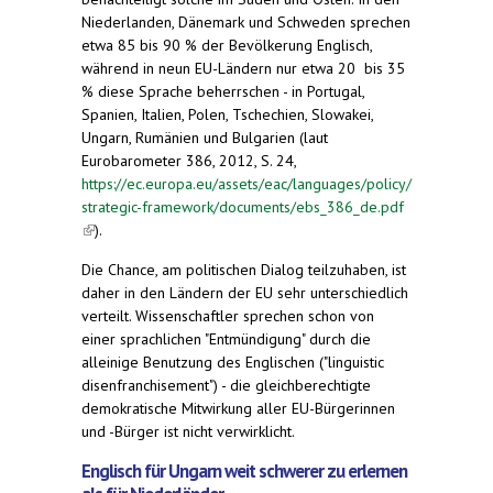
Niederlanden, Dänemark und Schweden sprechen
etwa 85 bis 90 % der Bevölkerung Englisch,
während in neun EU-Ländern nur etwa 20 bis 35
% diese Sprache beherrschen - in Portugal,
Spanien, Italien, Polen, Tschechien, Slowakei,
Ungarn, Rumänien und Bulgarien (laut
Eurobarometer 386, 2012, S. 24,
https://ec.europa.eu/assets/eac/languages/policy/
strategic-framework/documents/ebs_386_de.pdf
(link is external)
).
Die Chance, am politischen Dialog teilzuhaben, ist
daher in den Ländern der EU sehr unterschiedlich
verteilt. Wissenschaftler sprechen schon von
einer sprachlichen "Entmündigung" durch die
alleinige Benutzung des Englischen ("linguistic
disenfranchisement") - die gleichberechtigte
demokratische Mitwirkung aller EU-Bürgerinnen
und -Bürger ist nicht verwirklicht.
Englisch für Ungarn weit schwerer zu erlernen