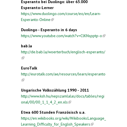
Esperanto bei Duolingo
: über 65.000
Esperanto-Lerner
https://www.duolingo.com/course/eo/en/Learn-
Esperanto-Online
(link is external)
Duolingo - Esperanto in 6 days
https://www.youtube.com/watch?v=ClKNspptp-o
(link is
external)
bab.la
http://de.bab.la/woerterbuch/englisch-esperanto/
(link is external)
EuroTalk
http://eurotalk.com/ae/resources/learn/esperanto
(link is external)
Ungarische Volkszählung 1990 - 2011
http://www.ksh.hu/nepszamlalas/docs/tables/regi
onal/00/00_1_1_4_2_en.xls
(link is external)
Etwa 600 Stunden Französisch u.a.
https://en.wikibooks.org/wiki/Wikibooks:Language_
Learning_Difficulty_for_English_Speakers
(link is