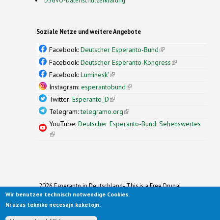
Soziale Netze und weitere Angebote
Facebook:
Deutscher Esperanto-Bund
(link is
external)
Facebook:
Deutscher Esperanto-Kongress
(link is
external)
Facebook:
Luminesk'
(link is external)
Instagram:
esperantobund
(link is external)
Twitter:
Esperanto_D
(link is external)
Telegram:
telegramo.org
(link is external)
YouTube:
Deutscher Esperanto-Bund: Sehenswertes
(link is external)
2026 Esperanto in Deutschland- This is a Free Drupal
Wir benutzen technisch notwendige Cookies.
Theme
Ported to Drupal for the Open Source Community by
Ni uzas teknike necesajn kuketojn.
Drupalizing
(link is external)
, a Project of
More than (just) Themes
(link is
.