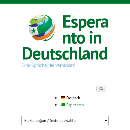
Direkt zum Inhalt
Espera
nto in
Deutschland
Eine Sprache, die verbindet!
Suchformular
Suche
Deutsch
Esperanto