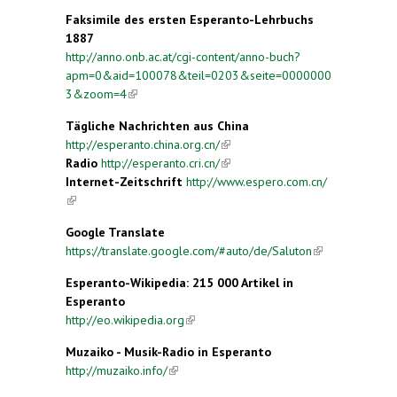
Faksimile des ersten Esperanto-Lehrbuchs
1887
http://anno.onb.ac.at/cgi-content/anno-buch?
apm=0&aid=100078&teil=0203&seite=0000000
3&zoom=4
(link is external)
Tägliche Nachrichten aus China
http://esperanto.china.org.cn/
(link is external)
Radio
http://esperanto.cri.cn/
(link is external)
Internet-Zeitschrift
http://www.espero.com.cn/
(link is external)
Google Translate
https://translate.google.com/#auto/de/Saluton
(link is
external)
Esperanto-Wikipedia
: 215 000 Artikel in
Esperanto
http://eo.wikipedia.org
(link is external)
Muzaiko - Musik-Radio
in Esperanto
http://muzaiko.info/
(link is external)