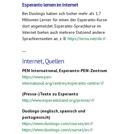
Esperanto lernen im Internet
Bei Duolingo haben sich bisher mehr als 1,7
Millionen Lerner für einen der Esperanto-Kurse
dort angemeldet. Esperanto-Sprachkurse im
Internet bieten auch mehrere Dutzend andere
Sprachlernseiten an, z. B.
https://lernu.net/de
(link is
.
external)
__
Internet, Quellen
PEN International, Esperanto-PEN-Zentrum
https://www.pen-
international.org/centres/esperanto-centre/
(link is
external)
(Presse-)Texte zu Esperanto
http://www.esperantoland.org/presse/
(link is
external)
Duolingo (englisch, spanisch und
portugiesisch)
https://www.duolingo.com/courses/en
(link is
https://www.duolingo.com/courses/es
(link is
external)