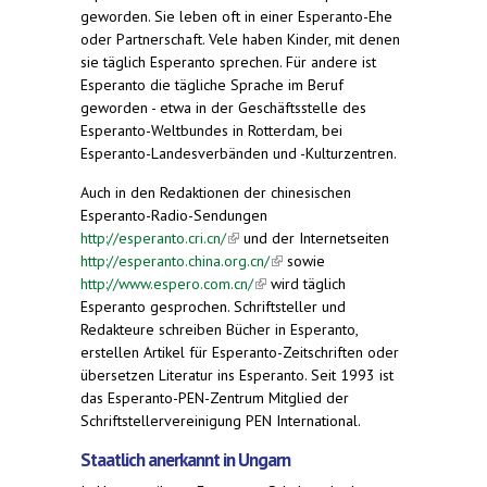
geworden. Sie leben oft in einer Esperanto-Ehe
oder Partnerschaft. Vele haben Kinder, mit denen
sie täglich Esperanto sprechen. Für andere ist
Esperanto die tägliche Sprache im Beruf
geworden - etwa in der Geschäftsstelle des
Esperanto-Weltbundes in Rotterdam, bei
Esperanto-Landesverbänden und -Kulturzentren.
Auch in den Redaktionen der chinesischen
Esperanto-Radio-Sendungen
http://esperanto.cri.cn/
(link is external)
und der Internetseiten
http://esperanto.china.org.cn/
(link is external)
sowie
http://www.espero.com.cn/
(link is external)
wird täglich
Esperanto gesprochen. Schriftsteller und
Redakteure schreiben Bücher in Esperanto,
erstellen Artikel für Esperanto-Zeitschriften oder
übersetzen Literatur ins Esperanto. Seit 1993 ist
das Esperanto-PEN-Zentrum Mitglied der
Schriftstellervereinigung PEN International.
Staatlich anerkannt in Ungarn