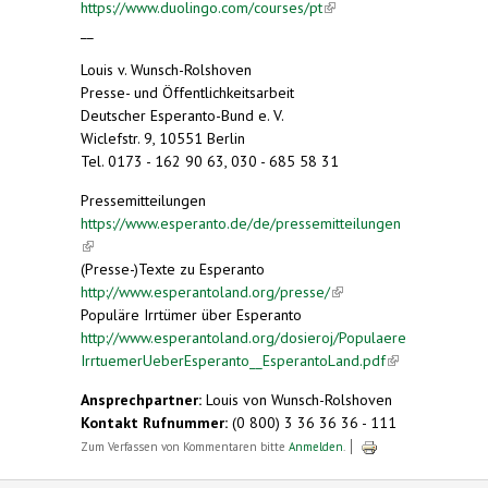
https://www.duolingo.com/courses/pt
(link is
external)
__
external)
Louis v. Wunsch-Rolshoven
Presse- und Öffentlichkeitsarbeit
Deutscher Esperanto-Bund e. V.
Wiclefstr. 9, 10551 Berlin
Tel. 0173 - 162 90 63, 030 - 685 58 31
Pressemitteilungen
https://www.esperanto.de/de/pressemitteilungen
(link is external)
(Presse-)Texte zu Esperanto
http://www.esperantoland.org/presse/
(link is
Populäre Irrtümer über Esperanto
external)
http://www.esperantoland.org/dosieroj/Populaere
IrrtuemerUeberEsperanto__EsperantoLand.pdf
(link is
external)
Ansprechpartner:
Louis von Wunsch-Rolshoven
Kontakt Rufnummer:
(0 800) 3 36 36 36 - 111
Zum Verfassen von Kommentaren bitte
Anmelden
.