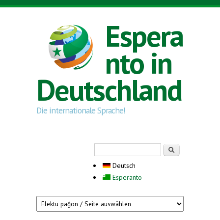
Direkt zum Inhalt
Espera
nto in
Deutschland
Die internationale Sprache!
Suchformular
Suche
Deutsch
Esperanto