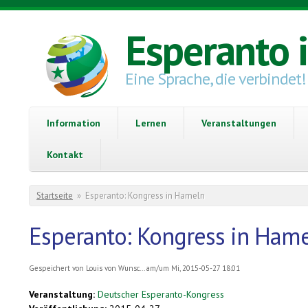
Direkt zum Inhalt
Esperanto 
Eine Sprache, die verbindet!
Information
Lernen
Veranstaltungen
Kontakt
Sie sind hier
Startseite
»
Esperanto: Kongress in Hameln
Esperanto: Kongress in Ham
Gespeichert von
Louis von Wunsc...
am/um Mi, 2015-05-27 18:01
Veranstaltung:
Deutscher Esperanto-Kongress