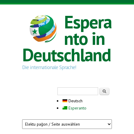
Direkt zum Inhalt
Espera
nto in
Deutschland
Die internationale Sprache!
Suchformular
Suche
Deutsch
Esperanto