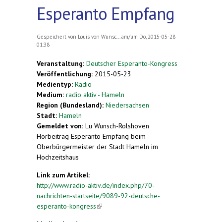
Esperanto Empfang
Gespeichert von
Louis von Wunsc...
am/um Do, 2015-05-28
01:38
Veranstaltung:
Deutscher Esperanto-Kongress
Veröffentlichung:
2015-05-23
Medientyp:
Radio
Medium:
radio aktiv - Hameln
Region (Bundesland):
Niedersachsen
Stadt:
Hameln
Gemeldet von:
Lu Wunsch-Rolshoven
Hörbeitrag Esperanto Empfang beim
Oberbürgermeister der Stadt Hameln im
Hochzeitshaus
Link zum Artikel:
http://www.radio-aktiv.de/index.php/70-
nachrichten-startseite/9089-92-deutsche-
esperanto-kongress
(link is external)