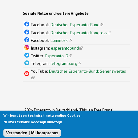
Soziale Netze und weitere Angebote
Facebook:
Deutscher Esperanto-Bund
(link is
external)
Facebook:
Deutscher Esperanto-Kongress
(link is
external)
Facebook:
Luminesk'
(link is external)
Instagram:
esperantobund
(link is external)
Twitter:
Esperanto_D
(link is external)
Telegram:
telegramo.org
(link is external)
YouTube:
Deutscher Esperanto-Bund: Sehenswertes
(link is external)
2026 Esperanto in Deutschland- This is a Free Drupal
Wir benutzen technisch notwendige Cookies.
Theme
Ported to Drupal for the Open Source Community by
Ni uzas teknike necesajn kuketojn.
Drupalizing
(link is external)
, a Project of
More than (just) Themes
(link is
.
Original design by
Simple Themes
.
(link is
external)
Verstanden | Mi komprenas
external)