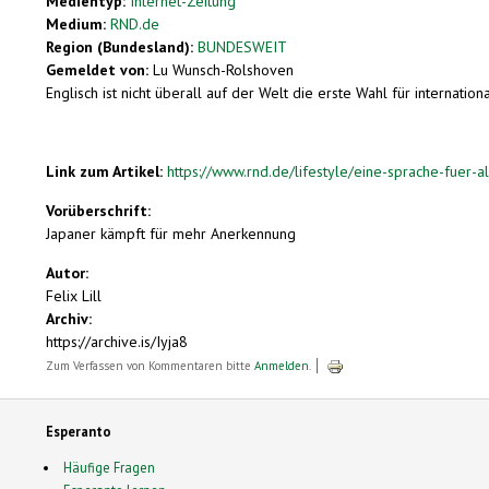
Medientyp:
Internet-Zeitung
Medium:
RND.de
Region (Bundesland):
BUNDESWEIT
Gemeldet von:
Lu Wunsch-Rolshoven
Englisch ist nicht überall auf der Welt die erste Wahl für internatio
Link zum Artikel:
https://www.rnd.de/lifestyle/eine-sprache-fuer-a
Vorüberschrift:
Japaner kämpft für mehr Anerkennung
Autor:
Felix Lill
Archiv:
https://archive.is/Iyja8
Zum Verfassen von Kommentaren bitte
Anmelden
.
Esperanto
Häufige Fragen