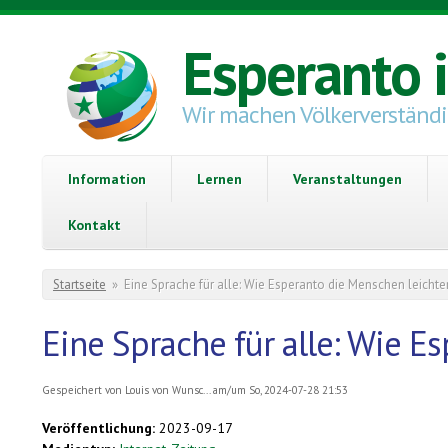
Direkt zum Inhalt
Esperanto 
Wir machen Völkerverständ
Information
Lernen
Veranstaltungen
Kontakt
Sie sind hier
Startseite
»
Eine Sprache für alle: Wie Esperanto die Menschen leich
Eine Sprache für alle: Wie 
Gespeichert von
Louis von Wunsc...
am/um So, 2024-07-28 21:53
Veröffentlichung:
2023-09-17