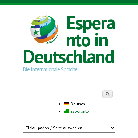
Direkt zum Inhalt
Espera
nto in
Deutschland
Die internationale Sprache!
Suchformular
Suche
Deutsch
Esperanto