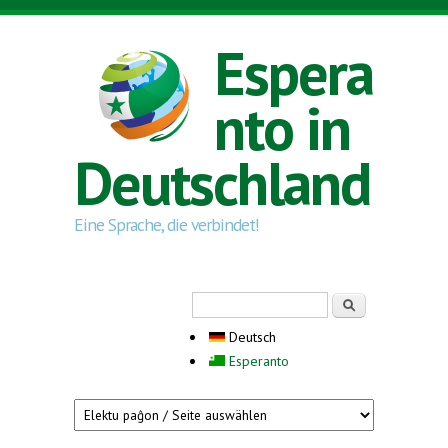
Direkt zum Inhalt
Espera
nto in
Deutschland
Eine Sprache, die verbindet!
Suchformular
Suche
Deutsch
Esperanto