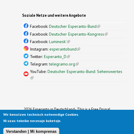
Soziale Netze und weitere Angebote
Facebook:
Deutscher Esperanto-Bund
(link is
external)
Facebook:
Deutscher Esperanto-Kongress
(link is
external)
Facebook:
Luminesk'
(link is external)
Instagram:
esperantobund
(link is external)
Twitter:
Esperanto_D
(link is external)
Telegram:
telegramo.org
(link is external)
YouTube:
Deutscher Esperanto-Bund: Sehenswertes
(link is external)
2026 Esperanto in Deutschland- This is a Free Drupal
Wir benutzen technisch notwendige Cookies.
Theme
Ported to Drupal for the Open Source Community by
Ni uzas teknike necesajn kuketojn.
Drupalizing
(link is external)
, a Project of
More than (just) Themes
(link is
.
Original design by
Simple Themes
.
(link is
external)
Verstanden | Mi komprenas