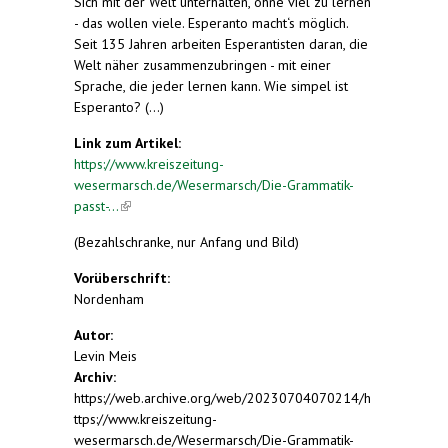
Sich mit der Welt unterhalten, ohne viel zu lernen
- das wollen viele. Esperanto macht‘s möglich.
Seit 135 Jahren arbeiten Esperantisten daran, die
Welt näher zusammenzubringen - mit einer
Sprache, die jeder lernen kann. Wie simpel ist
Esperanto? (...)
Link zum Artikel:
https://www.kreiszeitung-
wesermarsch.de/Wesermarsch/Die-Grammatik-
passt-...
(link is external)
(Bezahlschranke, nur Anfang und Bild)
Vorüberschrift:
Nordenham
Autor:
Levin Meis
Archiv:
https://web.archive.org/web/20230704070214/h
ttps://www.kreiszeitung-
wesermarsch.de/Wesermarsch/Die-Grammatik-