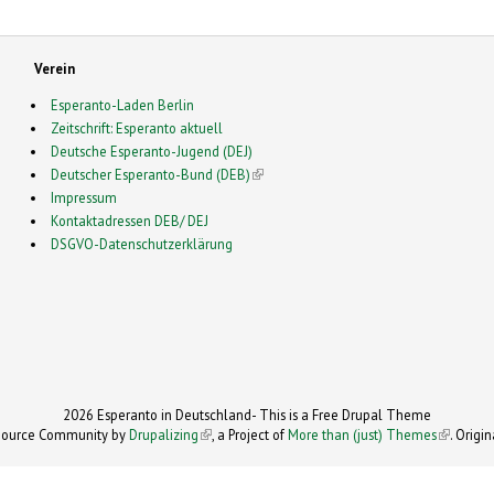
Verein
Esperanto-Laden Berlin
Zeitschrift: Esperanto aktuell
Deutsche Esperanto-Jugend (DEJ)
Deutscher Esperanto-Bund (DEB)
(link is external)
Impressum
Kontaktadressen DEB/ DEJ
DSGVO-Datenschutzerklärung
2026 Esperanto in Deutschland- This is a Free Drupal Theme
 Source Community by
Drupalizing
(link is external)
, a Project of
More than (just) Themes
(link is e
. Origi