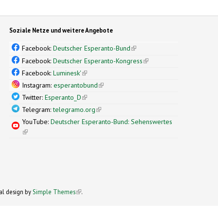
Soziale Netze und weitere Angebote
Facebook:
Deutscher Esperanto-Bund
(link is external)
Facebook:
Deutscher Esperanto-Kongress
(link is external)
Facebook:
Luminesk'
(link is external)
Instagram:
esperantobund
(link is external)
Twitter:
Esperanto_D
(link is external)
Telegram:
telegramo.org
(link is external)
YouTube:
Deutscher Esperanto-Bund: Sehenswertes
(link is external)
xternal)
nal design by
Simple Themes
(link is external)
.