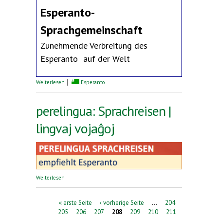
Esperanto-
Sprachgemeinschaft
Zunehmende Verbreitung des
Esperanto auf der Welt
über Erklärung des Deutschen Esperanto-Bundes
Weiterlesen
Esperanto
perelingua: Sprachreisen |
lingvaj vojaĝoj
über perelingua: Sprachreisen | lingvaj vojaĝoj
Weiterlesen
Seiten
« erste Seite
‹ vorherige Seite
…
204
205
206
207
208
209
210
211