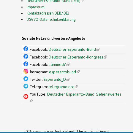
Deutscher Esperanto-Bund (DEB)
(link is external)
Impressum
Kontaktadressen DEB/ DEJ
DSGVO-Datenschutzerklärung
Soziale Netze und weitere Angebote
Facebook:
Deutscher Esperanto-Bund
(link is
external)
Facebook:
Deutscher Esperanto-Kongress
(link is
external)
Facebook:
Luminesk'
(link is external)
Instagram:
esperantobund
(link is external)
Twitter:
Esperanto_D
(link is external)
Telegram:
telegramo.org
(link is external)
YouTube:
Deutscher Esperanto-Bund: Sehenswertes
(link is external)
2026 Esperanto in Deutschland- This is a Free Drupal