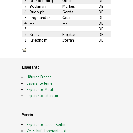
8
Brandenburg
Ulrich
DE
7
Beckmann
Markus
DE
6
Rudolph
Gerda
DE
5
Engeländer
Goar
DE
4
---
---
DE
3
---
---
DE
2
Kranz
Brigitte
DE
1
Krieghoff
Stefan
DE
Esperanto
Häufige Fragen
Esperanto lernen
Esperanto-Musik
Esperanto-Literatur
Verein
Esperanto-Laden Berlin
Zeitschrift: Esperanto aktuell