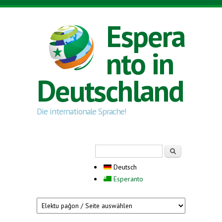
Direkt zum Inhalt
Espera
nto in
Deutschland
Die internationale Sprache!
Suchformular
Suche
Deutsch
Esperanto