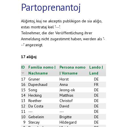
Partoprenantoj
Aliĝintoj, kiuj ne akceptis publikigon de sia aliĝo,
estas montrataj kiel "---".
Teilnehmer, die der Veröffentlichung ihrer
Anmeldung nicht zugestimmt haben, werden als "-
--" angezeigt.
17 aliĝoj
ID
Familia nomo |
Persona nomo
Lando |
Nachname
| Vorname
Land
17
Gruner
Horst
DE
16
Dupechaud
Anna
FR
15
Song
Jeong-ok
DE
14
Hecking
Matthias
DE
13
Roether
Christof
DE
12
Da Costa
David
DE
11
---
---
DE
10
Gebelein
Brigitte
DE
9
Stecay
Hildegard
DE