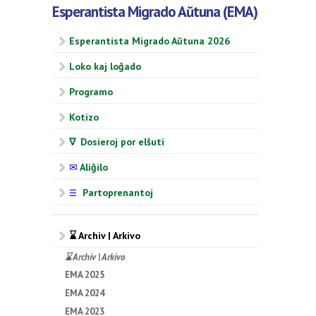
Esperantista Migrado Aŭtuna (EMA)
Esperantista Migrado Aŭtuna 2026
Loko kaj loĝado
Programo
Kotizo
∇ Dosieroj por elŝuti
✉
Aliĝilo
Partoprenantoj
☰
⌛ Archiv | Arkivo
⌛ Archiv | Arkivo
EMA 2025
EMA 2024
EMA 2023