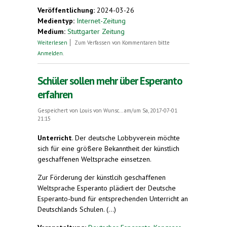
external)
Veröffentlichung:
2024-03-26
Medientyp:
Internet-Zeitung
Medium:
Stuttgarter Zeitung
über Die Sprache Esperanto brachte sie zum
Weiterlesen
Zum Verfassen von Kommentaren bitte
Postcrossing
Anmelden
.
Schüler sollen mehr über Esperanto
erfahren
Gespeichert von
Louis von Wunsc...
am/um Sa, 2017-07-01
21:15
Unterricht
.
Der deutsche Lobbyverein möchte
sich für eine größere Bekanntheit der künstlich
geschaffenen Weltsprache einsetzen.
Zur Förderung der künstlcih geschaffenen
Weltsprache Esperanto plädiert der Deutsche
Esperanto-bund für entsprechenden Unterricht an
Deutschlands Schulen. (...)