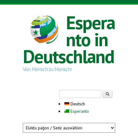
Direkt zum Inhalt
Espera
nto in
Deutschland
Von Mensch zu Mensch!
Suchformular
Suche
Deutsch
Esperanto