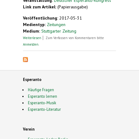
Veranstaltung:
Deutscher Esperanto-Kongress
Link zum Artikel:
(Papierausgabe)
Veröffentlichung:
2017-05-31
Medientyp:
Zeitungen
Medium:
Stuttgarter Zeitung
über Schüler sollen mehr über Esperanto
Weiterlesen
Zum Verfassen von Kommentaren bitte
erfahren
Anmelden
.
Esperanto
Häufige Fragen
Esperanto lernen
Esperanto-Musik
Esperanto-Literatur
Verein