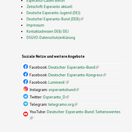
Esperanto-Laden Berlin
Zeitschrift: Esperanto aktuell
Deutsche Esperanto-Jugend (DEJ)
Deutscher Esperanto-Bund (DEB)
(link is external)
Impressum
Kontaktadressen DEB/ DEJ
DSGVO-Datenschutzerklärung
Soziale Netze und weitere Angebote
Facebook:
Deutscher Esperanto-Bund
(link is
external)
Facebook:
Deutscher Esperanto-Kongress
(link is
external)
Facebook:
Luminesk'
(link is external)
Instagram:
esperantobund
(link is external)
Twitter:
Esperanto_D
(link is external)
Telegram:
telegramo.org
(link is external)
YouTube:
Deutscher Esperanto-Bund: Sehenswertes
(link is external)