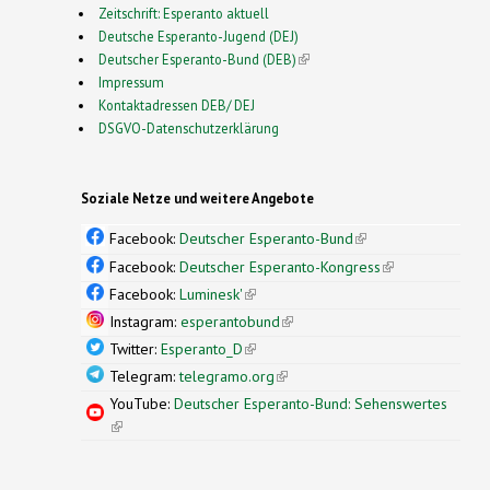
Zeitschrift: Esperanto aktuell
Deutsche Esperanto-Jugend (DEJ)
Deutscher Esperanto-Bund (DEB)
(link is external)
Impressum
Kontaktadressen DEB/ DEJ
DSGVO-Datenschutzerklärung
Soziale Netze und weitere Angebote
Facebook:
Deutscher Esperanto-Bund
(link is
external)
Facebook:
Deutscher Esperanto-Kongress
(link is
external)
Facebook:
Luminesk'
(link is external)
Instagram:
esperantobund
(link is external)
Twitter:
Esperanto_D
(link is external)
Telegram:
telegramo.org
(link is external)
YouTube:
Deutscher Esperanto-Bund: Sehenswertes
(link is external)