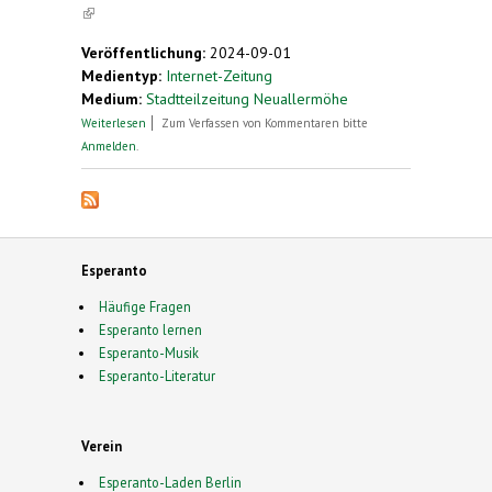
(link is external)
Veröffentlichung:
2024-09-01
Medientyp:
Internet-Zeitung
Medium:
Stadtteilzeitung Neuallermöhe
über Sprachen in Neuallermöhe
Weiterlesen
Zum Verfassen von Kommentaren bitte
Anmelden
.
Esperanto
Häufige Fragen
Esperanto lernen
Esperanto-Musik
Esperanto-Literatur
Verein
Esperanto-Laden Berlin