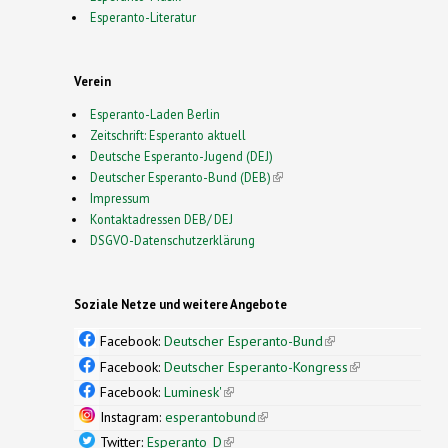
Esperanto-Literatur
Verein
Esperanto-Laden Berlin
Zeitschrift: Esperanto aktuell
Deutsche Esperanto-Jugend (DEJ)
Deutscher Esperanto-Bund (DEB)
(link is external)
Impressum
Kontaktadressen DEB/ DEJ
DSGVO-Datenschutzerklärung
Soziale Netze und weitere Angebote
Facebook:
Deutscher Esperanto-Bund
(link is
external)
Facebook:
Deutscher Esperanto-Kongress
(link is
external)
Facebook:
Luminesk'
(link is external)
Instagram:
esperantobund
(link is external)
Twitter:
Esperanto_D
(link is external)