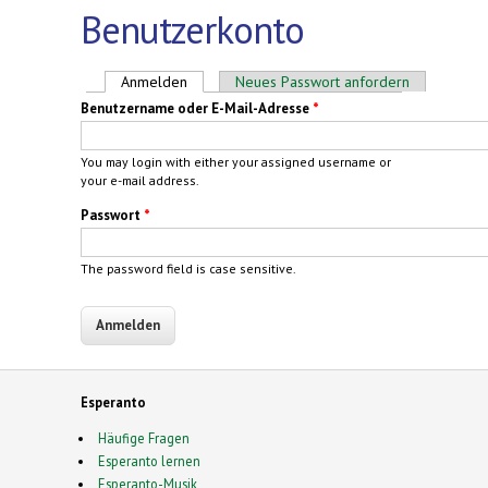
Benutzerkonto
Haupt-Reiter
Anmelden
(aktiver Reiter)
Neues Passwort anfordern
Benutzername oder E-Mail-Adresse
*
You may login with either your assigned username or
your e-mail address.
Passwort
*
The password field is case sensitive.
Esperanto
Häufige Fragen
Esperanto lernen
Esperanto-Musik