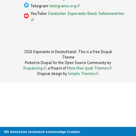
Telegram:
telegramo.org
(link is external)
YouTube:
Deutscher Esperanto-Bund: Sehenswertes
(link is external)
2026 Esperanto in Deutschland- This is a Free Drupal
Theme
Ported to Drupal for the Open Source Community by
Drupalizing
(link is external)
, a Project of
More than (just) Themes
(link is
.
Original design by
Simple Themes
.
(link is
external)
external)
Wir benutzen technisch notwendige Cookies.