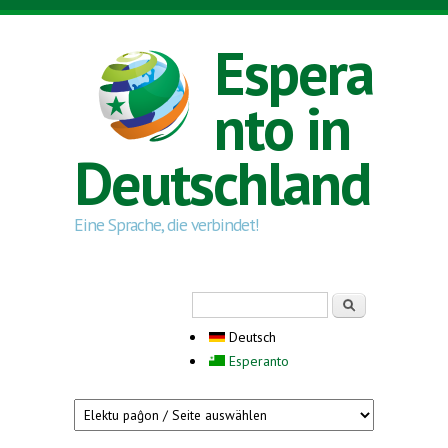
Direkt zum Inhalt
Espera
nto in
Deutschland
Eine Sprache, die verbindet!
Suchformular
Suche
Deutsch
Esperanto