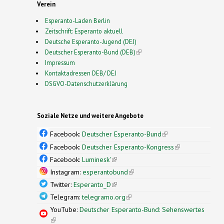
Verein
Esperanto-Laden Berlin
Zeitschrift: Esperanto aktuell
Deutsche Esperanto-Jugend (DEJ)
Deutscher Esperanto-Bund (DEB)
(link is external)
Impressum
Kontaktadressen DEB/ DEJ
DSGVO-Datenschutzerklärung
Soziale Netze und weitere Angebote
Facebook:
Deutscher Esperanto-Bund
(link is
external)
Facebook:
Deutscher Esperanto-Kongress
(link is
external)
Facebook:
Luminesk'
(link is external)
Instagram:
esperantobund
(link is external)
Twitter:
Esperanto_D
(link is external)
Telegram:
telegramo.org
(link is external)
YouTube:
Deutscher Esperanto-Bund: Sehenswertes
(link is external)