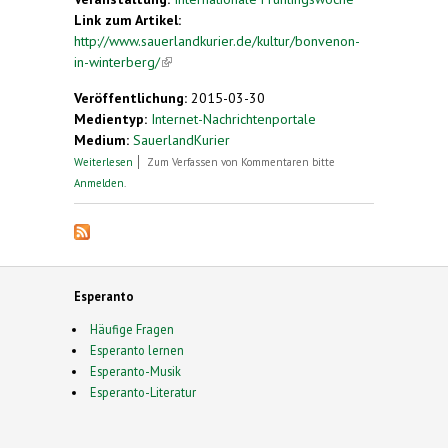
Link zum Artikel:
http://www.sauerlandkurier.de/kultur/bonvenon-
in-winterberg/
(link is external)
Veröffentlichung:
2015-03-30
Medientyp:
Internet-Nachrichtenportale
Medium:
SauerlandKurier
über „Bonvenon“ in Winterberg
Weiterlesen
Zum Verfassen von Kommentaren bitte
Anmelden
.
Esperanto
Häufige Fragen
Esperanto lernen
Esperanto-Musik
Esperanto-Literatur