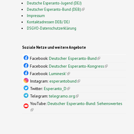
Deutsche Esperanto-Jugend (DEJ)
Deutscher Esperanto-Bund (DEB)
(link is external)
Impressum
Kontaktadressen DEB/ DEJ
DSGVO-Datenschutzerklärung
Soziale Netze und weitere Angebote
Facebook:
Deutscher Esperanto-Bund
(link is
external)
Facebook:
Deutscher Esperanto-Kongress
(link is
external)
Facebook:
Luminesk'
(link is external)
Instagram:
esperantobund
(link is external)
Twitter:
Esperanto_D
(link is external)
Telegram:
telegramo.org
(link is external)
YouTube:
Deutscher Esperanto-Bund: Sehenswertes
(link is external)