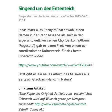
Singend um den Ententeich
Gespeichert von
Louis von Wunsc...
am/um Mo, 2015-06-01
13:34
Jonas Marx alias "Jonny M." hat sowohl einen
Namen in der Reggaeszene als auch in der
Esperantowelt. Für seinen Clip "Dankon" (Album
"Regestilo") gab es einen Preis von einem us-
amerikanischen Kulturverein für das beste
Esperanto-video.
https://www.youtube.com/watch?v=wJvcnKVEi34
(link is
external)
Jetzt gibt es ein neues Album des Musikers aus
Bergisch Gladbach-Hand: "In Natura"
Link zum Artikel:
(Eine Kopie des Original-Artikels zum persönlichen
Gebrauch wird auf Wunsch gerne per Netzpost
zugesandt:
http://www.esperanto.de/de/kontakt
,
Betreff "Jonny M.")