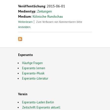
Veröffentlichung:
2015-06-01
Medientyp:
Zeitungen
Medium:
Kölnische Rundschau
über Singend um den Ententeich
Weiterlesen
Zum Verfassen von Kommentaren bitte
Anmelden
.
Esperanto
Häufige Fragen
Esperanto lernen
Esperanto-Musik
Esperanto-Literatur
Verein
Esperanto-Laden Berlin
Zeitschrift: Esperanto aktuell