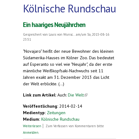
Kölnische Rundschau
Ein haariges Neujährchen
Gespeichert von
Louis von Wunsc...
am/um So, 2015-08-16
23:51
"Novajaro" heißt der neue Bewohner des kleinen
Südamerika-Hauses im Kölner Zoo. Das bedeutet
auf Esperanto so viel wie "Neujahr", da der erste
männliche Weißkopfsaki-Nachwuchs seit 11
Jahren exakt am 31. Dezember 2013 das Licht
der Welt erblickte. (...)
Link zum Artikel:
Auch:
Die Welt
(link is external)
Veröffentlichung:
2014-02-14
Medientyp:
Zeitungen
Medium:
Kölnische Rundschau
über Ein haariges Neujährchen
Weiterlesen
Zum Verfassen von Kommentaren bitte
Anmelden
.