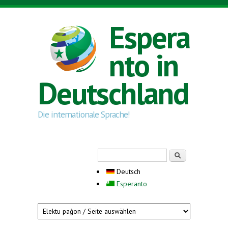
Direkt zum Inhalt
Espera
nto in
Deutschland
Die internationale Sprache!
Suchformular
Suche
Deutsch
Esperanto