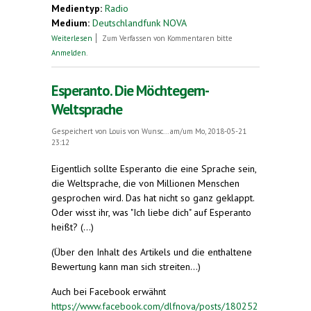
Medientyp:
Radio
Medium:
Deutschlandfunk NOVA
über (Radio-Beitrag zum Deutschen Esperanto-
Weiterlesen
Zum Verfassen von Kommentaren bitte
Kongress)
Anmelden
.
Esperanto. Die Möchtegern-
Weltsprache
Gespeichert von
Louis von Wunsc...
am/um Mo, 2018-05-21
23:12
Eigentlich sollte Esperanto die eine Sprache sein,
die Weltsprache, die von Millionen Menschen
gesprochen wird. Das hat nicht so ganz geklappt.
Oder wisst ihr, was "Ich liebe dich" auf Esperanto
heißt? (...)
(Über den Inhalt des Artikels und die enthaltene
Bewertung kann man sich streiten...)
Auch bei Facebook erwähnt
https://www.facebook.com/dlfnova/posts/180252