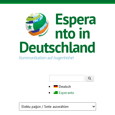
Direkt zum Inhalt
Espera
nto in
Deutschland
Kommunikation auf Augenhöhe!
Suchformular
Suche
Deutsch
Esperanto