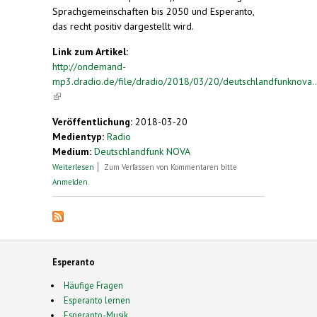
Sprachgemeinschaften bis 2050 und Esperanto,
das recht positiv dargestellt wird.
Link zum Artikel:
http://ondemand-
mp3.dradio.de/file/dradio/2018/03/20/deutschlandfunknova..
(link is external)
Veröffentlichung:
2018-03-20
Medientyp:
Radio
Medium:
Deutschlandfunk NOVA
über Frankophonie und Esperanto (im Radio)
Weiterlesen
Zum Verfassen von Kommentaren bitte
Anmelden
.
Esperanto
Häufige Fragen
Esperanto lernen
Esperanto-Musik