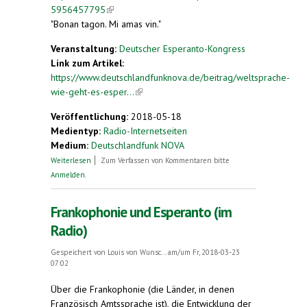
5956457795
(link is external)
"Bonan tagon. Mi amas vin."
Veranstaltung:
Deutscher Esperanto-Kongress
Link zum Artikel:
https://www.deutschlandfunknova.de/beitrag/weltsprache-
wie-geht-es-esper...
(link is external)
Veröffentlichung:
2018-05-18
Medientyp:
Radio-Internetseiten
Medium:
Deutschlandfunk NOVA
über Esperanto. Die Möchtegern-Weltsprache
Weiterlesen
Zum Verfassen von Kommentaren bitte
Anmelden
.
Frankophonie und Esperanto (im
Radio)
Gespeichert von
Louis von Wunsc...
am/um Fr, 2018-03-23
07:02
Über die Frankophonie (die Länder, in denen
Französisch Amtssprache ist), die Entwicklung der