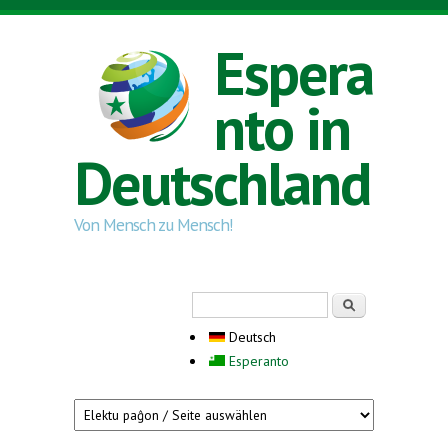
Direkt zum Inhalt
Espera
nto in
Deutschland
Von Mensch zu Mensch!
Suchformular
Suche
Deutsch
Esperanto