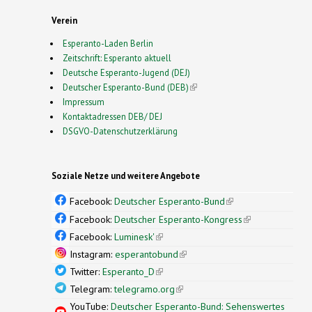
Verein
Esperanto-Laden Berlin
Zeitschrift: Esperanto aktuell
Deutsche Esperanto-Jugend (DEJ)
Deutscher Esperanto-Bund (DEB)
(link is external)
Impressum
Kontaktadressen DEB/ DEJ
DSGVO-Datenschutzerklärung
Soziale Netze und weitere Angebote
Facebook:
Deutscher Esperanto-Bund
(link is
external)
Facebook:
Deutscher Esperanto-Kongress
(link is
external)
Facebook:
Luminesk'
(link is external)
Instagram:
esperantobund
(link is external)
Twitter:
Esperanto_D
(link is external)
Telegram:
telegramo.org
(link is external)
YouTube:
Deutscher Esperanto-Bund: Sehenswertes