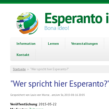
Direkt zum Inhalt
Esperanto 
Bona ideo!
Information
Lernen
Veranstaltungen
Kontakt
Sie sind hier
Startseite
»
"Wer spricht hier Esperanto?"
"Wer spricht hier Esperanto?
Gespeichert von
Louis von Wunsc...
am/um So, 2015-08-16 20:05
Veröffentlichung:
2015-05-22