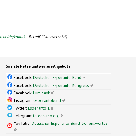
o.de/de/kontakt
Betreff "Hanoversche")
Soziale Netze und weitere Angebote
Facebook:
Deutscher Esperanto-Bund
(link is external)
Facebook:
Deutscher Esperanto-Kongress
(link is external)
Facebook:
Luminesk'
(link is external)
Instagram:
esperantobund
(link is external)
Twitter:
Esperanto_D
(link is external)
Telegram:
telegramo.org
(link is external)
YouTube:
Deutscher Esperanto-Bund: Sehenswertes
(link is external)