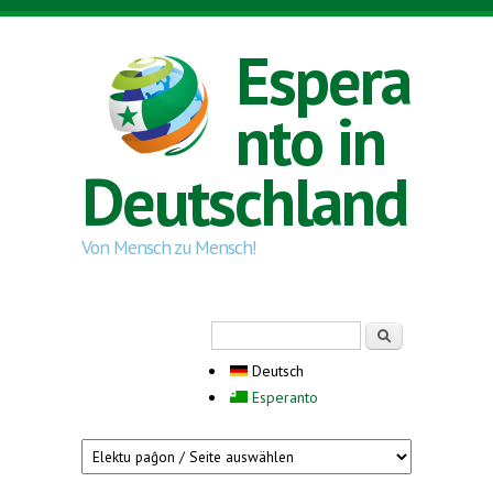
Direkt zum Inhalt
Espera
nto in
Deutschland
Von Mensch zu Mensch!
Suchformular
Suche
Deutsch
Esperanto