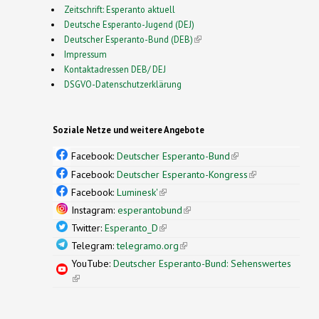
Zeitschrift: Esperanto aktuell
Deutsche Esperanto-Jugend (DEJ)
Deutscher Esperanto-Bund (DEB)
(link is external)
Impressum
Kontaktadressen DEB/ DEJ
DSGVO-Datenschutzerklärung
Soziale Netze und weitere Angebote
Facebook:
Deutscher Esperanto-Bund
(link is
external)
Facebook:
Deutscher Esperanto-Kongress
(link is
external)
Facebook:
Luminesk'
(link is external)
Instagram:
esperantobund
(link is external)
Twitter:
Esperanto_D
(link is external)
Telegram:
telegramo.org
(link is external)
YouTube:
Deutscher Esperanto-Bund: Sehenswertes
(link is external)