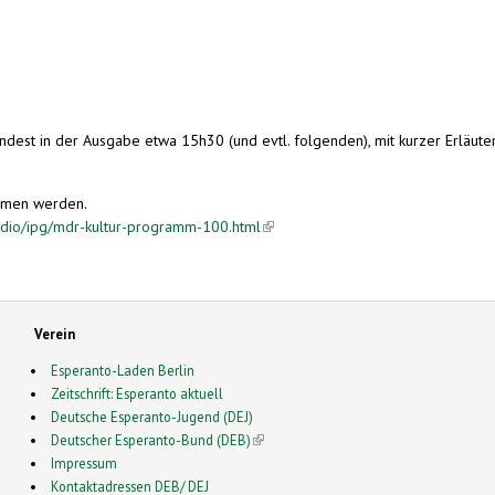
mindest in der Ausgabe etwa 15h30 (und evtl. folgenden), mit kurzer Erläut
ommen werden.
radio/ipg/mdr-kultur-programm-100.html
(link is external)
Verein
Esperanto-Laden Berlin
Zeitschrift: Esperanto aktuell
Deutsche Esperanto-Jugend (DEJ)
Deutscher Esperanto-Bund (DEB)
(link is external)
Impressum
Kontaktadressen DEB/ DEJ