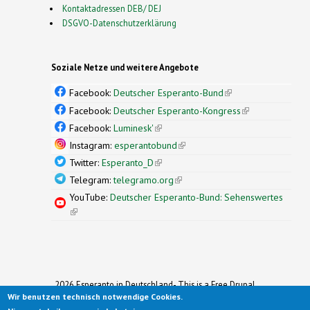
Kontaktadressen DEB/ DEJ
DSGVO-Datenschutzerklärung
Soziale Netze und weitere Angebote
Facebook:
Deutscher Esperanto-Bund
(link is
external)
Facebook:
Deutscher Esperanto-Kongress
(link is
external)
Facebook:
Luminesk'
(link is external)
Instagram:
esperantobund
(link is external)
Twitter:
Esperanto_D
(link is external)
Telegram:
telegramo.org
(link is external)
YouTube:
Deutscher Esperanto-Bund: Sehenswertes
(link is external)
2026 Esperanto in Deutschland- This is a Free Drupal
Wir benutzen technisch notwendige Cookies.
Theme
Ported to Drupal for the Open Source Community by