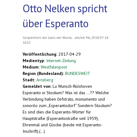
Otto Nelken spricht
über Esperanto
Gespeichert von
Louis von Wunsc...
am/um Mo, 2018-07-16
16:32
Veröffentlichung:
2017-04-29
Medientyp:
Internet-Zeitung
Medium:
Westfalenpost
Region (Bundesland):
BUNDESWEIT
Stadt:
Arnsberg
Gemeldet von:
Lu Wunsch-Rolshoven
Esperanto in Stockum? Was ist das ...?? Welche
Verbindung haben ĉefstrato, monumento und
sonorilo zum „Esperantodorf“ Sundern-Stockum?
Es sind dies die Esperanto-Wörter für
Hauptstraße (Esperantostraße seit 1959),
Ehrenmal und Glocke (beide mit Esperanto-
Inschrift).(...)