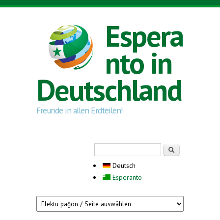
Direkt zum Inhalt
Espera
nto in
Deutschland
Freunde in allen Erdteilen!
Suchformular
Suche
Deutsch
Esperanto